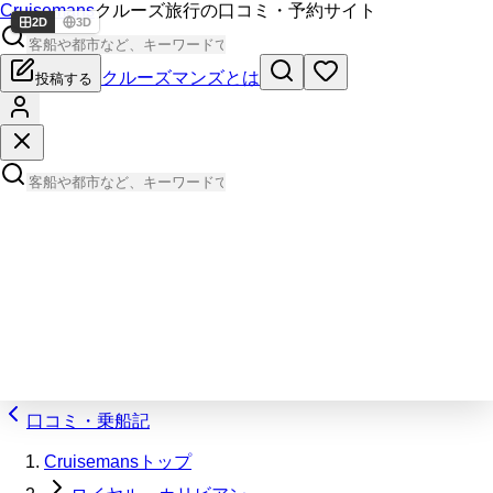
Cruisemans
クルーズ旅行の口コミ・予約サイト
2D
3D
クルーズマンズとは
投稿する
口コミ・乗船記
Cruisemansトップ