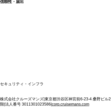
信頼性・届出
総合旅行業務取扱管理者
資格保有
適格請求書発行事業者
T3011301023586
SSL/TLS暗号化通信
セキュリティ・インフラ
株式会社クルーズマンズ
|
東京都渋谷区神宮前6-23-4 桑野ビル2
階
|
法人番号
3011301023586
|
corp.cruisemans.com