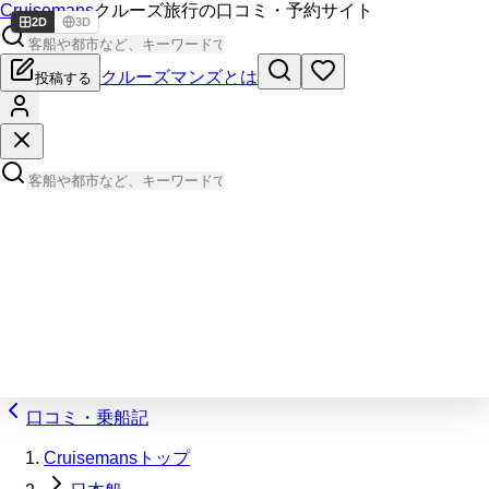
Cruisemans
クルーズ旅行の口コミ・予約サイト
2D
3D
クルーズマンズとは
投稿する
口コミ・乗船記
Cruisemansトップ