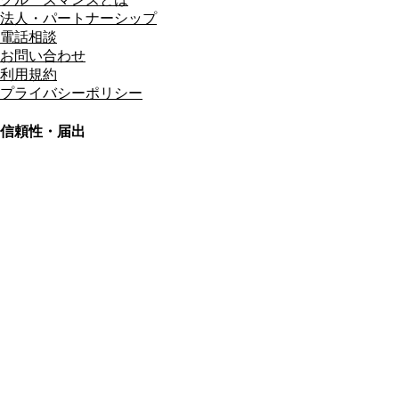
法人・パートナーシップ
電話相談
お問い合わせ
利用規約
プライバシーポリシー
信頼性・届出
総合旅行業務取扱管理者
資格保有
適格請求書発行事業者
T3011301023586
SSL/TLS暗号化通信