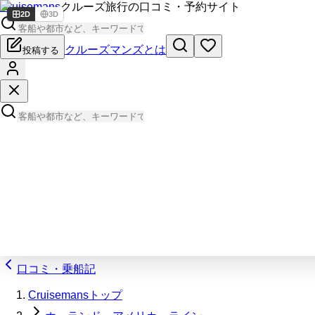
Cruisemans
クルーズ旅行の口コミ・予約サイト
2D
3D
クルーズマンズとは
投稿する
口コミ・乗船記
Cruisemansトップ