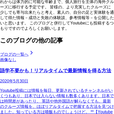
れからは体力的に可能な年齢まで、個人旅行を主体の海外クル
ーズに移行する予定です。 皆様の、より充実したクルーズに
少しでも寄与出来たらと考え、素人の、自分の足と実体験を通
して得た情報－成功と失敗の体験談、参考情報等－を公開した
いと思います。 このブログと併行してYoutubeにも投稿するつ
もりですのでよろしくお願いします。
このブログの他の記事
ブログの一覧へ
画像なし
語学不要かも！リアルタイムで最新情報を得る方法
2020年5月30日
Youtube投稿には情報を毎日、更新されているチャンネルがい
くつもあり、日本では入らない情報も数多くあります。日本で
は時間差があったり。 英語や他外国語が解らなくても、最新
のクルーズ情報を、ほぼリアルタイムで把握する方法を見つけ
ました。知っている方は噴飯ものでしょうけど。 **【Youtube