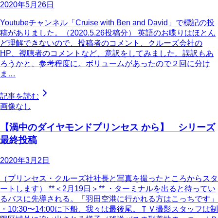
2020年5月26日
Youtubeチャンネル「Cruise with Ben and David」で標記の投
稿がありました。（2020.5.26投稿分） 英語のお喋りはほとん
ど理解できないので、投稿者のコメント、クルーズ会社の
HP、視聴者のコメントなど、意訳をしてみました。誤訳もあ
ろうかと、参考程度に。ボリュームがあったので２回に分け
ま…
記事を読む
画像なし
【渦中のダイヤモンドプリンセス から】 シリーズ
最終投稿
2020年3月2日
（プリンセス・クルーズ社社長と写真を撮ったところからスタ
ートします） **＜2月19日＞** ・ターミナルを出ると待ってい
るバスに先導される。「羽田空港に行かれる方はこっちです」
・10:30〜14:00に下船、我々は最後尾。ＴＶ撮影スタッフは制