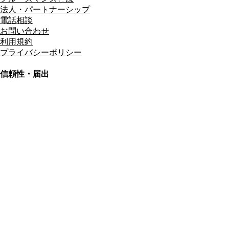
法人・パートナーシップ
電話相談
お問い合わせ
利用規約
プライバシーポリシー
信頼性・届出
総合旅行業務取扱管理者
資格保有
適格請求書発行事業者
T3011301023586
SSL/TLS暗号化通信