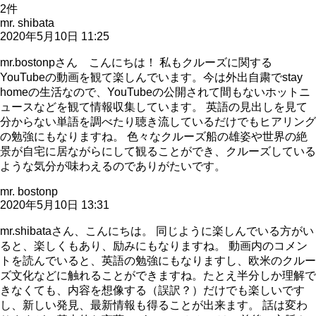
2
件
mr. shibata
2020年5月10日 11:25
mr.bostonpさん こんにちは！ 私もクルーズに関する
YouTubeの動画を観て楽しんでいます。今は外出自粛でstay
homeの生活なので、YouTubeの公開されて間もないホットニ
ュースなどを観て情報収集しています。 英語の見出しを見て
分からない単語を調べたり聴き流しているだけでもヒアリング
の勉強にもなりますね。 色々なクルーズ船の雄姿や世界の絶
景が自宅に居ながらにして観ることができ、クルーズしている
ような気分が味わえるのでありがたいです。
mr. bostonp
2020年5月10日 13:31
mr.shibataさん、こんにちは。 同じように楽しんでいる方がい
ると、楽しくもあり、励みにもなりますね。 動画内のコメン
トを読んでいると、英語の勉強にもなりますし、欧米のクルー
ズ文化などに触れることができますね。たとえ半分しか理解で
きなくても、内容を想像する（誤訳？）だけでも楽しいです
し、新しい発見、最新情報も得ることが出来ます。 話は変わ