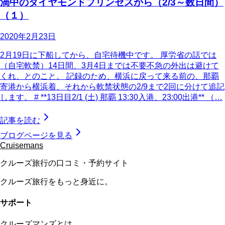
渦中のダイヤモンドプリンセスから（2/3～数日間）
（１）
2020年2月23日
2月19日に下船してから、自宅待機中です。 厚労省の話では
（自宅軟禁）14日間、3月4日までは不要不急の外出は避けて
くれ、とのこと。 記録のため、横浜に戻って来る前の、那覇
寄港から横浜着、それから軟禁状態の2/9まで2回に分けて追記
します。 # **13日目2/1 (土) 那覇 13:30入港、23:00出港** （…
記事を読む
ブログページを見る
Cruisemans
クルーズ旅行の口コミ・予約サイト
クルーズ旅行をもっと身近に。
サポート
クルーズマンズとは