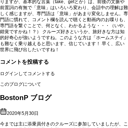
りますが、基本的な言葉（take、getとか）は、前後の文脈や
前置詞の有無で「意味」はいろいろ変わり、会話中の理解は難
しく感じますが、専門語は「意味」があまり変化しません。専
門語に慣れて、コメント欄を読んで聴くと動画内のお喋りも、
専門語を繋ぐことで、何となく、わかるような・・・（いや、
錯覚ですかね！？） クルーズ好きというか、旅好きな方は知
的好奇心が強いようですね。このような方は「ホームステイ」
も難なく乗り越えると思います、信じています！ 早く、広い
世界に飛び出したいですね！
コメントを投稿する
ログインしてコメントする
このブログについて
BostonP ブログ
2020年5月30日
今までは主に添乗員付きのクルーズに参加していましたが、こ