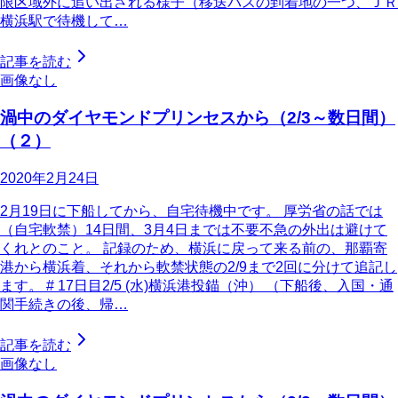
限区域外に追い出される様子（移送バスの到着地の一つ、ＪＲ
横浜駅で待機して…
記事を読む
画像なし
渦中のダイヤモンドプリンセスから（2/3～数日間）
（２）
2020年2月24日
2月19日に下船してから、自宅待機中です。 厚労省の話では
（自宅軟禁）14日間、3月4日までは不要不急の外出は避けて
くれとのこと。 記録のため、横浜に戻って来る前の、那覇寄
港から横浜着、それから軟禁状態の2/9まで2回に分けて追記し
ます。 # 17日目2/5 (水)横浜港投錨（沖） （下船後、入国・通
関手続きの後、帰…
記事を読む
画像なし