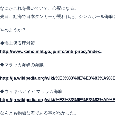
なにかこれを書いていて、心配になる。
先日、紅海で日本タンカーが襲われた、シンガポール海峡
やめようか？
◆海上保安庁対策
http://www.kaiho.mlit.go.jp/info/anti-piracy/index
..
◆マラッカ海峡の海賊
http://ja.wikipedia.org/wiki/%E3%83%9E%E3%
◆ウィキペディア マラッカ海峡
http://ja.wikipedia.org/wiki/%E3%83%9E%E3%83
なんとも物騒な海である事がわかった。