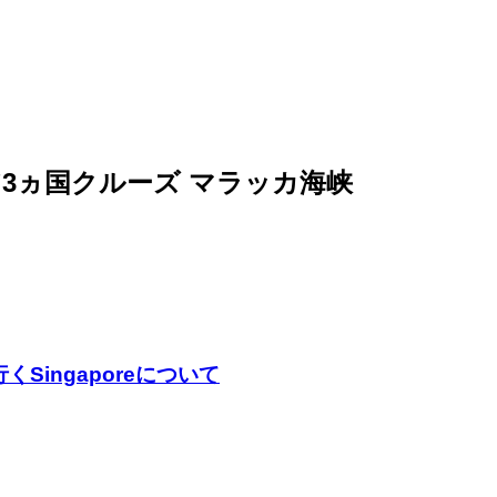
ジア3ヵ国クルーズ マラッカ海峡
ら行くSingaporeについて