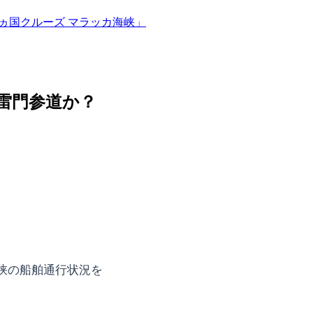
ア3ヵ国クルーズ マラッカ海峡」
雷門参道か？
峡の船舶通行状況を