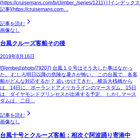
(https://cruisemans.com/b/climber_/series/1211) | [インデックス
記事](https://cruisemans.com…
記事を読む
画像なし
台風クルーズ客船その後
2019年8月16日
![](embed:photo/79207) 台風１０号はそう大した事はなかっ
た。 むしろ明日以降の危険な暑さが怖い。 この台風で、各客
船がどんな対応するか？ 追いかけてきた。 横浜大桟橋から
は、14日に、ポーランドアメリカラインのマースダム、15日
は、ダイヤモンドプリンセスが出港する予定。 しかしマース
ダムは、二日…
記事を読む
画像なし
台風十号とクルーズ客船：相次ぐ阿波踊り寄港中