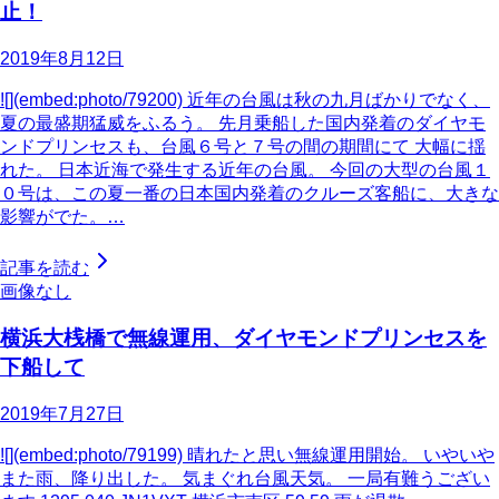
止！
2019年8月12日
![](embed:photo/79200) 近年の台風は秋の九月ばかりでなく、
夏の最盛期猛威をふるう。 先月乗船した国内発着のダイヤモ
ンドプリンセスも、台風６号と７号の間の期間にて 大幅に揺
れた。 日本近海で発生する近年の台風。 今回の大型の台風１
０号は、この夏一番の日本国内発着のクルーズ客船に、大きな
影響がでた。…
記事を読む
画像なし
横浜大桟橋で無線運用、ダイヤモンドプリンセスを
下船して
2019年7月27日
![](embed:photo/79199) 晴れたと思い無線運用開始。 いやいや
また雨、降り出した。 気まぐれ台風天気。 一局有難うござい