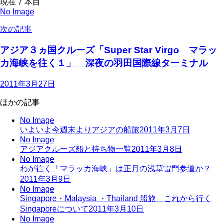
現在
7
本目
No Image
次の記事
アジア３ヵ国クルーズ「Super Star Virgo マラッ
カ海峡を往く１」 深夜の羽田国際線ターミナル
2011年3月27日
ほかの記事
No Image
いよいよ今週末よりアジアの船旅
2011年3月7日
No Image
アジアクルーズ船と持ち物一覧
2011年3月8日
No Image
わが往く「マラッカ海峡」は正月の浅草雷門参道か？
2011年3月9日
No Image
Singapore・Malaysia ・Thailand 船旅 これから行く
Singaporeについて
2011年3月10日
No Image