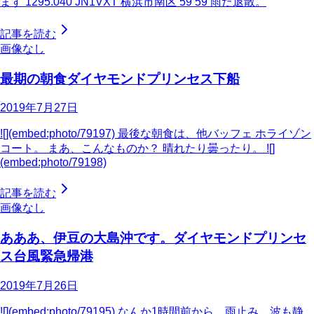
ます 1295.040 JN1VXT 横浜市南区 59 59 雨だ退散。
記事を読む
画像なし
最期の朝食ダイヤモンドプリンセス下船
2019年7月27日
![](embed:photo/79197) 最後な朝食は、他バッフェ ホライゾン
コート。 まあ、こんなものか？ 晴れたり曇ったり。 ![]
(embed:photo/79198)
記事を読む
画像なし
あああ、伊豆の大島沖です。ダイヤモンドプリンセ
ス台風緊急帰港
2019年7月26日
![](embed:photo/79195) なんか1時間前から、雨止み、波も静