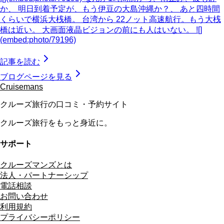
か、 明日到着予定が、もう伊豆の大島沖縄か？、 あと四時間
くらいで横浜大桟橋。 台湾から 22ノット高速航行。もう大桟
橋は近い。 大画面液晶ビジョンの前にも人はいない。 ![]
(embed:photo/79196)
記事を読む
ブログページを見る
Cruisemans
クルーズ旅行の口コミ・予約サイト
クルーズ旅行をもっと身近に。
サポート
クルーズマンズとは
法人・パートナーシップ
電話相談
お問い合わせ
利用規約
プライバシーポリシー