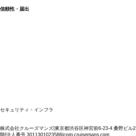
信頼性・届出
総合旅行業務取扱管理者
資格保有
適格請求書発行事業者
T3011301023586
SSL/TLS暗号化通信
セキュリティ・インフラ
株式会社クルーズマンズ
|
東京都渋谷区神宮前6-23-4 桑野ビル2
階
|
法人番号
3011301023586
|
corp.cruisemans.com