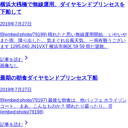
横浜大桟橋で無線運用、ダイヤモンドプリンセスを
下船して
2019年7月27日
![](embed:photo/79199) 晴れたと思い無線運用開始。 いやいや
また雨、降り出した。 気まぐれ台風天気。 一局有難うござい
ます 1295.040 JN1VXT 横浜市南区 59 59 雨だ退散。
記事を読む
画像なし
最期の朝食ダイヤモンドプリンセス下船
2019年7月27日
![](embed:photo/79197) 最後な朝食は、他バッフェ ホライゾン
コート。 まあ、こんなものか？ 晴れたり曇ったり。 ![]
(embed:photo/79198)
記事を読む