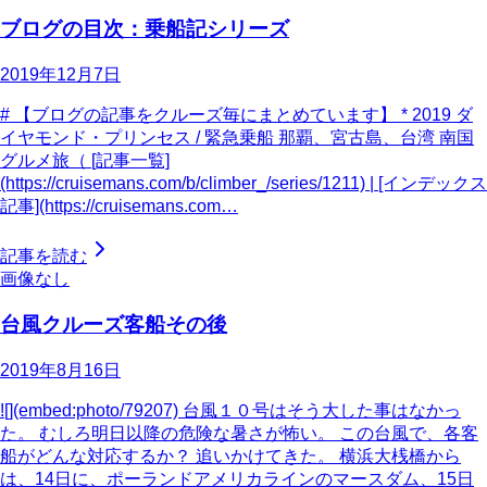
ブログの目次：乗船記シリーズ
2019年12月7日
# 【ブログの記事をクルーズ毎にまとめています】 * 2019 ダ
イヤモンド・プリンセス / 緊急乗船 那覇、宮古島、台湾 南国
グルメ旅（ [記事一覧]
(https://cruisemans.com/b/climber_/series/1211) | [インデックス
記事](https://cruisemans.com…
記事を読む
画像なし
台風クルーズ客船その後
2019年8月16日
![](embed:photo/79207) 台風１０号はそう大した事はなかっ
た。 むしろ明日以降の危険な暑さが怖い。 この台風で、各客
船がどんな対応するか？ 追いかけてきた。 横浜大桟橋から
は、14日に、ポーランドアメリカラインのマースダム、15日