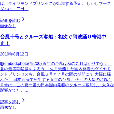
は、ダイヤモンドプリンセスが出港する予定。 しかしマース
ダムは、二日…
記事を読む
画像なし
台風十号とクルーズ客船：相次ぐ阿波踊り寄港中
止！
2019年8月12日
![](embed:photo/79200) 近年の台風は秋の九月ばかりでなく、
夏の最盛期猛威をふるう。 先月乗船した国内発着のダイヤモ
ンドプリンセスも、台風６号と７号の間の期間にて 大幅に揺
れた。 日本近海で発生する近年の台風。 今回の大型の台風１
０号は、この夏一番の日本国内発着のクルーズ客船に、大きな
影響がでた。…
記事を読む
画像なし