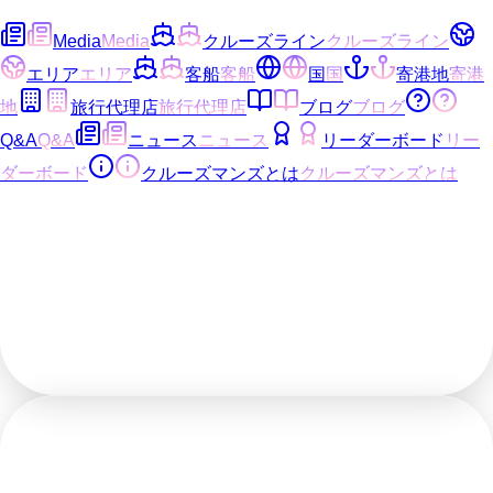
Media
Media
クルーズライン
クルーズライン
エリア
エリア
客船
客船
国
国
寄港地
寄港
地
旅行代理店
旅行代理店
ブログ
ブログ
Q&A
Q&A
ニュース
ニュース
リーダーボード
リー
ダーボード
クルーズマンズとは
クルーズマンズとは