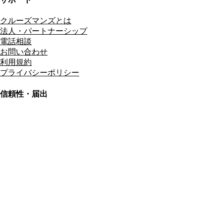
クルーズマンズとは
法人・パートナーシップ
電話相談
お問い合わせ
利用規約
プライバシーポリシー
信頼性・届出
総合旅行業務取扱管理者
資格保有
適格請求書発行事業者
T3011301023586