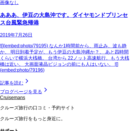
画像なし
あああ、伊豆の大島沖です。ダイヤモンドプリンセ
ス台風緊急帰港
2019年7月26日
![](embed:photo/79195) なんか1時間前から、雨止み、波も静
か、 明日到着予定が、もう伊豆の大島沖縄か？、 あと四時間
くらいで横浜大桟橋。 台湾から 22ノット高速航行。もう大桟
橋は近い。 大画面液晶ビジョンの前にも人はいない。 ![]
(embed:photo/79196)
記事を読む
ブログページを見る
Cruisemans
クルーズ旅行の口コミ・予約サイト
クルーズ旅行をもっと身近に。
サポート