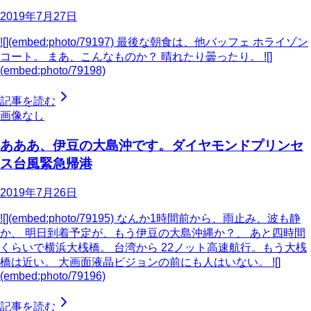
2019年7月27日
![](embed:photo/79197) 最後な朝食は、他バッフェ ホライゾン
コート。 まあ、こんなものか？ 晴れたり曇ったり。 ![]
(embed:photo/79198)
記事を読む
画像なし
あああ、伊豆の大島沖です。ダイヤモンドプリンセ
ス台風緊急帰港
2019年7月26日
![](embed:photo/79195) なんか1時間前から、雨止み、波も静
か、 明日到着予定が、もう伊豆の大島沖縄か？、 あと四時間
くらいで横浜大桟橋。 台湾から 22ノット高速航行。もう大桟
橋は近い。 大画面液晶ビジョンの前にも人はいない。 ![]
(embed:photo/79196)
記事を読む