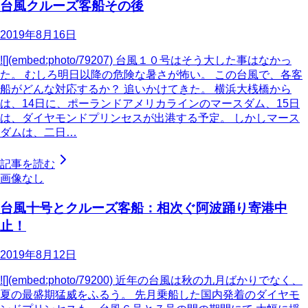
台風クルーズ客船その後
2019年8月16日
![](embed:photo/79207) 台風１０号はそう大した事はなかっ
た。 むしろ明日以降の危険な暑さが怖い。 この台風で、各客
船がどんな対応するか？ 追いかけてきた。 横浜大桟橋から
は、14日に、ポーランドアメリカラインのマースダム、15日
は、ダイヤモンドプリンセスが出港する予定。 しかしマース
ダムは、二日…
記事を読む
画像なし
台風十号とクルーズ客船：相次ぐ阿波踊り寄港中
止！
2019年8月12日
![](embed:photo/79200) 近年の台風は秋の九月ばかりでなく、
夏の最盛期猛威をふるう。 先月乗船した国内発着のダイヤモ