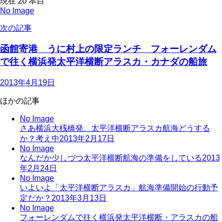
現在
20
本目
No Image
次の記事
函館寄港 うに村上の限定ランチ フォーレンダム
で往く横浜発太平洋横断アラスカ・カナダの船旅
2013年4月19日
ほかの記事
No Image
さあ横浜大桟橋発、太平洋横断アラスカ航海どうする
か？考え中
2013年2月17日
No Image
なんだか少しづつ太平洋横断航海の準備をしている
2013
年2月24日
No Image
いよいよ「太平洋横断アラスカ」航海準備開始の行動予
定だか？
2013年3月13日
No Image
フォーレンダムで往く横浜発太平洋横断・アラスカの船