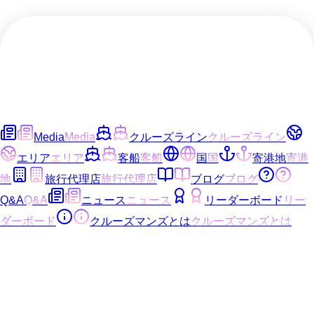
Media
Media
クルーズライン
クルーズライン
エリア
エリア
客船
客船
国
国
寄港地
寄港
地
旅行代理店
旅行代理店
ブログ
ブログ
Q&A
Q&A
ニュース
ニュース
リーダーボード
リー
ダーボード
クルーズマンズとは
クルーズマンズとは