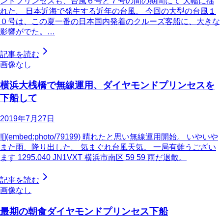
ンドプリンセスも、台風６号と７号の間の期間にて 大幅に揺
れた。 日本近海で発生する近年の台風。 今回の大型の台風１
０号は、この夏一番の日本国内発着のクルーズ客船に、大きな
影響がでた。…
記事を読む
画像なし
横浜大桟橋で無線運用、ダイヤモンドプリンセスを
下船して
2019年7月27日
![](embed:photo/79199) 晴れたと思い無線運用開始。 いやいや
また雨、降り出した。 気まぐれ台風天気。 一局有難うござい
ます 1295.040 JN1VXT 横浜市南区 59 59 雨だ退散。
記事を読む
画像なし
最期の朝食ダイヤモンドプリンセス下船