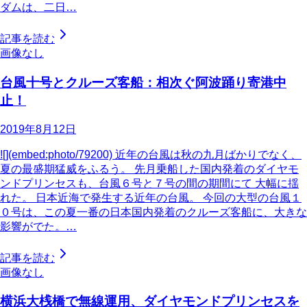
ダムは、二日…
記事を読む
画像なし
台風十号とクルーズ客船：相次ぐ阿波踊り寄港中
止！
2019年8月12日
![](embed:photo/79200) 近年の台風は秋の九月ばかりでなく、
夏の最盛期猛威をふるう。 先月乗船した国内発着のダイヤモ
ンドプリンセスも、台風６号と７号の間の期間にて 大幅に揺
れた。 日本近海で発生する近年の台風。 今回の大型の台風１
０号は、この夏一番の日本国内発着のクルーズ客船に、大きな
影響がでた。…
記事を読む
画像なし
横浜大桟橋で無線運用、ダイヤモンドプリンセスを