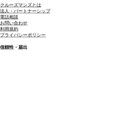
クルーズマンズとは
法人・パートナーシップ
電話相談
お問い合わせ
利用規約
プライバシーポリシー
信頼性・届出
総合旅行業務取扱管理者
資格保有
適格請求書発行事業者
T3011301023586