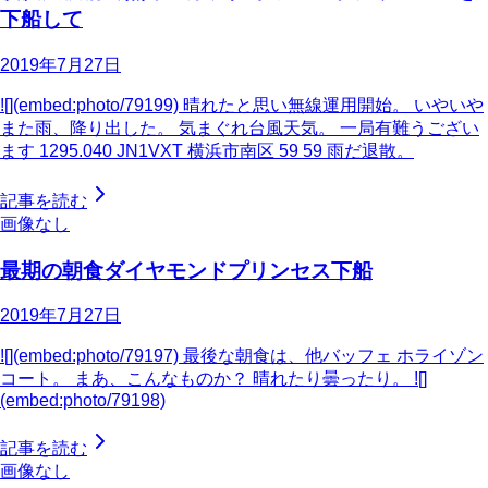
下船して
2019年7月27日
![](embed:photo/79199) 晴れたと思い無線運用開始。 いやいや
また雨、降り出した。 気まぐれ台風天気。 一局有難うござい
ます 1295.040 JN1VXT 横浜市南区 59 59 雨だ退散。
記事を読む
画像なし
最期の朝食ダイヤモンドプリンセス下船
2019年7月27日
![](embed:photo/79197) 最後な朝食は、他バッフェ ホライゾン
コート。 まあ、こんなものか？ 晴れたり曇ったり。 ![]
(embed:photo/79198)
記事を読む
画像なし