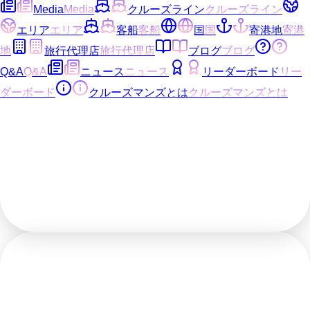
Media
Media
クルーズライン
クルーズライン
エリア
エリア
客船
客船
国
国
寄港地
寄港
地
旅行代理店
旅行代理店
ブログ
ブログ
Q&A
Q&A
ニュース
ニュース
リーダーボード
リー
ダーボード
クルーズマンズとは
クルーズマンズとは