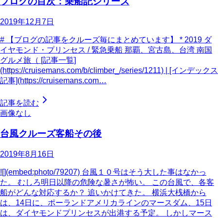
ブログの目次：乗船記シリーズ
2019年12月7日
# 【ブログの記事をクルーズ毎にまとめています】 * 2019 ダ
イヤモンド・プリンセス / 緊急乗船 那覇、宮古島、台湾 南国
グルメ旅（ [記事一覧]
(https://cruisemans.com/b/climber_/series/1211) | [インデックス
記事](https://cruisemans.com…
記事を読む
画像なし
台風クルーズ客船その後
2019年8月16日
![](embed:photo/79207) 台風１０号はそう大した事はなかっ
た。 むしろ明日以降の危険な暑さが怖い。 この台風で、各客
船がどんな対応するか？ 追いかけてきた。 横浜大桟橋から
は、14日に、ポーランドアメリカラインのマースダム、15日
は、ダイヤモンドプリンセスが出港する予定。 しかしマース