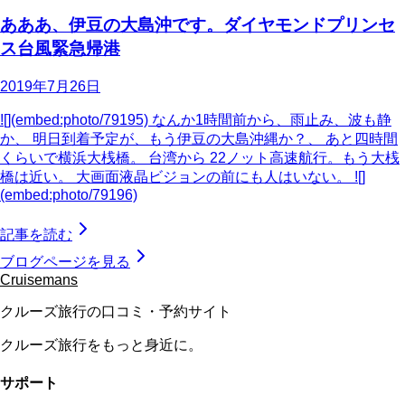
あああ、伊豆の大島沖です。ダイヤモンドプリンセ
ス台風緊急帰港
2019年7月26日
![](embed:photo/79195) なんか1時間前から、雨止み、波も静
か、 明日到着予定が、もう伊豆の大島沖縄か？、 あと四時間
くらいで横浜大桟橋。 台湾から 22ノット高速航行。もう大桟
橋は近い。 大画面液晶ビジョンの前にも人はいない。 ![]
(embed:photo/79196)
記事を読む
ブログページを見る
Cruisemans
クルーズ旅行の口コミ・予約サイト
クルーズ旅行をもっと身近に。
サポート