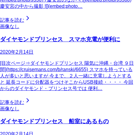
慶安宮の中から撮影 ![](embed:photo…
記事を読む
画像なし
ダイヤモンドプリンセス スマホ充電が便利に
2020年2月14日
[目次ページ⇒ダイヤモンドプリンセス 陽気に沖縄・台湾 ９日
間](https://cruisemans.com/b/ranski/6655) スマホを持っている
人が多いと思いますが 今まで、２人一緒に充電しようとする
と 延長コードに分配器をつけそこからUSB接続・・・・ 今回
からのダイヤモンド・プリンセス号では 便利…
記事を読む
画像なし
ダイヤモンドプリンセス 船室にあるもの
2020年2月14日