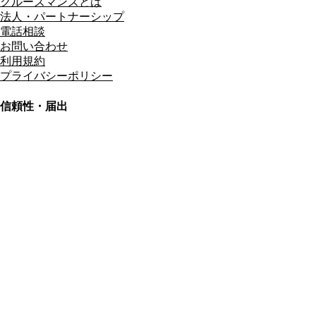
クルーズマンズとは
法人・パートナーシップ
電話相談
お問い合わせ
利用規約
プライバシーポリシー
信頼性・届出
総合旅行業務取扱管理者
資格保有
適格請求書発行事業者
T3011301023586
SSL/TLS暗号化通信