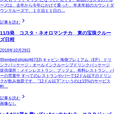
ーズは、去年から今年にかけて乗った、年末年始のカウントダ
ウンクルーズで、１０泊１１日の…
記事を読む
11/3発 コスタ・ネオロマンチカ 東の宝珠クルー
ズ日程
2018年10月29日
![](embed:photo/46733) キャビン 海側プレミアム（EP） ドリ
ンクパッケージ：オールインクルーシブドリンクパッケージ
提供場所：メインレストラン、ブッフェ、有料レストラン、バ
ーの営業中 すべてのレストランやバーで12ドル以下のドリン
クが飲み放題です。 "12ドル以下"というのは15%のサービス
料…
記事を読む
画像なし