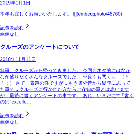
2019年1月1日
本年も宜しくお願いいたします。 ![](embed:photo/48760)
記事を読む
画像なし
クルーズのアンケートについて
2018年11月11日
無事、クルーズから帰ってきました。 今回もネタ的にはなか
なか盛りだくさんなクルーズでした。 ※良くも悪くも...（＾
＾；） さて、表題の件ですが... もう随分昔から疑問に思って
た事で... クルーズに行かれた方ならご存知の事とは思います
が、最後に書くアンケートの事です。 あれ、いまだに**「書く
のは"excelle…
記事を読む
画像なし