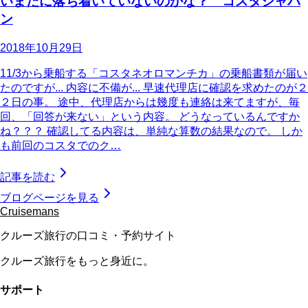
いまだに落ち着いていないのかな？ コスタジャパ
ン
2018年10月29日
11/3から乗船する「コスタネオロマンチカ」の乗船書類が届い
たのですが... 内容に不備が... 早速代理店に確認を求めたのが２
２日の事。 途中、代理店からは幾度も連絡は来てますが、毎
回、「回答が来ない」という内容。 どうなっているんですか
ね？？？ 確認してる内容は、単純な算数の結果なので。 しか
も前回のコスタでのク…
記事を読む
ブログページを見る
Cruisemans
クルーズ旅行の口コミ・予約サイト
クルーズ旅行をもっと身近に。
サポート