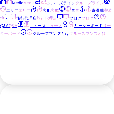
Media
Media
クルーズライン
クルーズライン
エリア
エリア
客船
客船
国
国
寄港地
寄港
地
旅行代理店
旅行代理店
ブログ
ブログ
Q&A
Q&A
ニュース
ニュース
リーダーボード
リー
ダーボード
クルーズマンズとは
クルーズマンズとは