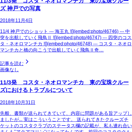
11/3発 コスタ・ネオロマンチカ 東の宝珠クルー
ズ 神戸での写真
2018年11月4日
11/4 神戸でのショット --- 海王丸 ![](embed:photo/46746) --- 中
突を出航していく飛鳥Ⅱ ![](embed:photo/46747) --- 四突のコス
タ・ネオロマンチカ ![](embed:photo/46748) --- コスタ・ネオロ
マンチカと橋の向こうで出航していく飛鳥Ⅱ奇…
記事を読む
画像なし
11/3発 コスタ・ネオロマンチカ 東の宝珠クルー
ズにおけるトラブルについて
2018年10月31日
先般、書類が送られてきていて、内容に問題がある旨アップし
ましたが... 実はこういうことです。 送られてきたクルーズチ
ケットのコスタクラブのステータス欄の記載が、私も連れ合い
さんも"アクアマリン"になってたんです。前回のコスタのクル