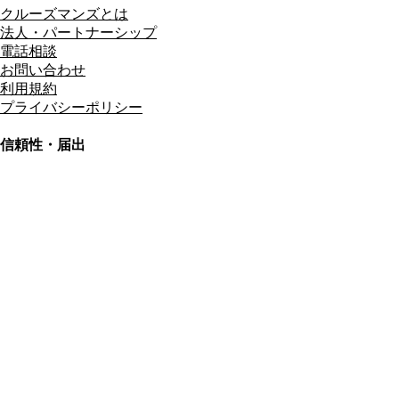
クルーズマンズとは
法人・パートナーシップ
電話相談
お問い合わせ
利用規約
プライバシーポリシー
信頼性・届出
総合旅行業務取扱管理者
資格保有
適格請求書発行事業者
T3011301023586