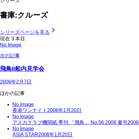
シリーズ
書庫:クルーズ
シリーズページを見る
現在
3
本目
No Image
次の記事
飛鳥II船内見学会
2006年2月7日
ほかの記事
No Image
香港ワンナイト
2006年1月20日
No Image
アスカクラブ機関紙 季刊 「飛鳥」 No.56 2006 夏号
200
No Image
ASIA STAR
2006年1月20日