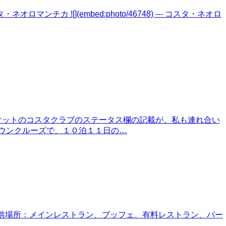
コスタ・ネオロマンチカ ![](embed:photo/46748) --- コスタ・ネオロ
チケットのコスタクラブのステータス欄の記載が、私も連れ合い
ダウンクルーズで、１０泊１１日の…
ケージ 提供場所：メインレストラン、ブッフェ、有料レストラン、バー