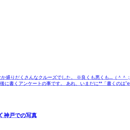
盛りだくさんなクルーズでした。 ※良くも悪くも...（＾＾；）
に書くアンケートの事です。 あれ、いまだに**「書くのは"exc
ズ 神戸での写真