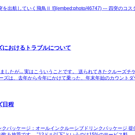
-- 中突を出航していく飛鳥Ⅱ ![](embed:photo/46747) --- 四突の
ーズにおけるトラブルについて
したが... 実はこういうことです。 送られてきたクルーズ
ルーズは、去年から今年にかけて乗った、年末年始のカウント
ズ日程
アム（EP） ドリンクパッケージ：オールインクルーシブドリンクパッ
飲み放題です。 "12ドル以下"というのは15%のサービス料…