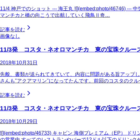
11/4 神戸でのショット --- 海王丸 ![](embed:photo/46746) -
マンチカと橋の向こうで出航していく飛鳥Ⅱ奇…
記事を読む
画像なし
11/3発 コスタ・ネオロマンチカ 東の宝珠クル
2018年10月31日
先般、書類が送られてきていて、内容に問題がある旨アップしま
さんも"アクアマリン"になってたんです。前回のコスタのク
記事を読む
11/3発 コスタ・ネオロマンチカ 東の宝珠クルー
2018年10月29日
![](embed:photo/46733) キャビン 海側プレミ
の営業中 すべてのレストランやバーで12ドル以下のドリンクが