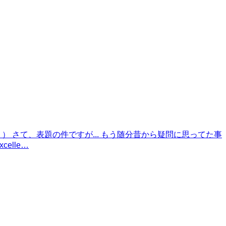
 さて、表題の件ですが... もう随分昔から疑問に思ってた事
elle…