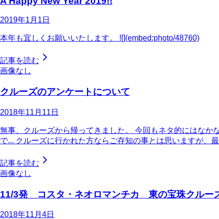
A Happy New Year 2019!!
2019年1月1日
本年も宜しくお願いいたします。 ![](embed:photo/48760)
記事を読む
画像なし
クルーズのアンケートについて
2018年11月11日
無事、クルーズから帰ってきました。 今回もネタ的にはなかなか
で... クルーズに行かれた方ならご存知の事とは思いますが、最後
記事を読む
画像なし
11/3発 コスタ・ネオロマンチカ 東の宝珠クルー
2018年11月4日