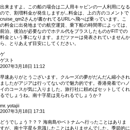
出来ますよ。この船の場合は二人用キャビンの一人利用になる
ので、割増料金が発生しますが...料金は、上の方のコメントで
cruise_qm2さんが書かれてるURLへ飛べば乗っています。こ
の料金に出発地までの航空運賃、乗下船の時間帯によっては、
前泊、後泊が必要なのでホテル代をプラスしたものがFITでの
料金という事になります。まだツァーは発表されていませんか
ら、とりあえず目安にしてください。
ゲ
ゲスト
2007年3月18日 11:12
早速ありがとうございます。クルーズの夢がだんだん縮小され
ましたがアジアは行ってないので魅力的です。香港発着でハノ
イのコースが気に入りました。旅行社に頼めばセットしてくれ
るでしょうね。南十字星は見られるでしょうか？
mr. yotajii
2007年3月18日 17:31
どうでしょう？？？ 海南島やベトナムへ行ったことはありま
すが、南十字星を意識したことはありませんでした。季節的に