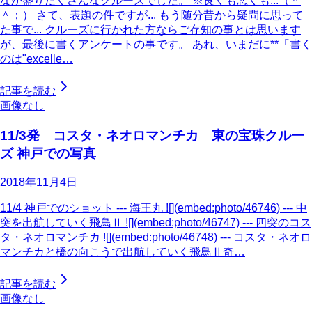
なか盛りだくさんなクルーズでした。 ※良くも悪くも...（＾
＾；） さて、表題の件ですが... もう随分昔から疑問に思って
た事で... クルーズに行かれた方ならご存知の事とは思います
が、最後に書くアンケートの事です。 あれ、いまだに**「書く
のは"excelle…
記事を読む
画像なし
11/3発 コスタ・ネオロマンチカ 東の宝珠クルー
ズ 神戸での写真
2018年11月4日
11/4 神戸でのショット --- 海王丸 ![](embed:photo/46746) --- 中
突を出航していく飛鳥Ⅱ ![](embed:photo/46747) --- 四突のコス
タ・ネオロマンチカ ![](embed:photo/46748) --- コスタ・ネオロ
マンチカと橋の向こうで出航していく飛鳥Ⅱ奇…
記事を読む
画像なし