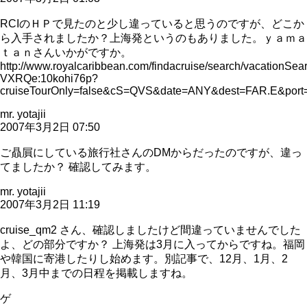
RCIのＨＰで見たのと少し違っていると思うのですが、どこか
ら入手されましたか？上海発というのもありました。ｙａｍａ
ｔａｎさんいかがですか。
http://www.royalcaribbean.com/findacruise/search/vacation
VXRQe:10kohi76p?
cruiseTourOnly=false&cS=QVS&date=ANY&dest=FAR.E&po
mr. yotajii
2007年3月2日 07:50
ご贔屓にしている旅行社さんのDMからだったのですが、違っ
てましたか？ 確認してみます。
mr. yotajii
2007年3月2日 11:19
cruise_qm2 さん、確認しましたけど間違っていませんでした
よ、どの部分ですか？ 上海発は3月に入ってからですね。福岡
や韓国に寄港したりし始めます。別記事で、12月、1月、2
月、3月中までの日程を掲載しますね。
ゲ