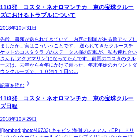
11/3発 コスタ・ネオロマンチカ 東の宝珠クルー
ズにおけるトラブルについて
2018年10月31日
先般、書類が送られてきていて、内容に問題がある旨アップし
ましたが... 実はこういうことです。 送られてきたクルーズチ
ケットのコスタクラブのステータス欄の記載が、私も連れ合い
さんも"アクアマリン"になってたんです。前回のコスタのクル
ーズは、去年から今年にかけて乗った、年末年始のカウントダ
ウンクルーズで、１０泊１１日の…
記事を読む
11/3発 コスタ・ネオロマンチカ 東の宝珠クルー
ズ日程
2018年10月29日
![](embed:photo/46733) キャビン 海側プレミアム（EP） ドリ
ンクパッケージ：オールインクルーシブドリンクパッケージ