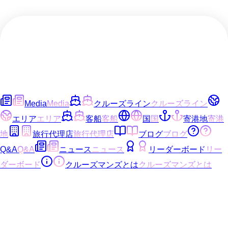
Media
Media
クルーズライン
クルーズライン
エリア
エリア
客船
客船
国
国
寄港地
寄港
地
旅行代理店
旅行代理店
ブログ
ブログ
Q&A
Q&A
ニュース
ニュース
リーダーボード
リー
ダーボード
クルーズマンズとは
クルーズマンズとは