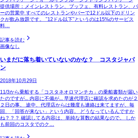
提供場所：メインレストラン、ブッフェ、有料レストラン、バ
ーの営業中 すべてのレストランやバーで12ドル以下のドリン
クが飲み放題です。 "12ドル以下"というのは15%のサービス
料…
記事を読む
画像なし
いまだに落ち着いていないのかな？ コスタジャパ
ン
2018年10月29日
11/3から乗船する「コスタネオロマンチカ」の乗船書類が届い
たのですが... 内容に不備が... 早速代理店に確認を求めたのが２
２日の事。 途中、代理店からは幾度も連絡は来てますが、毎
回、「回答が来ない」という内容。 どうなっているんですか
ね？？？ 確認してる内容は、単純な算数の結果なので。 しか
も前回のコスタでのク…