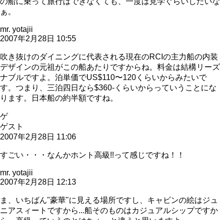
の船に乗って旅行はできなくても、一度は見学ぐらいしたいな
ぁ。
mr. yotajii
2007年2月28日 10:55
吹き抜けのダイニングに代表される現在のRCIの主力船の内装
デザインの元祖がこの船あたりですからね。料金は結構リーズ
ナブルですよ。泊単価でUS$110〜120くらいからみたいで
す。つまり、三泊四日なら$360-くらいからっていうことにな
ります。日本船の約半額ですね。
ゲ
ゲスト
2007年2月28日 11:06
すごい・・・なんかホント高級!!って感じですね！！
mr. yotajii
2007年2月28日 12:13
ま、いちばん"豪華"に見える場所ですし、キャビンの絵はジュ
ニアスィートですから...船そのものはカジュアルシップですか