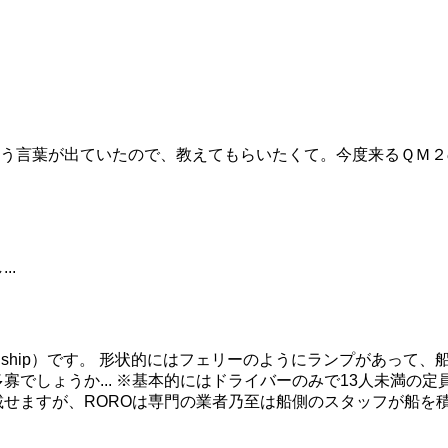
う言葉が出ていたので、教えてもらいたくて。今度来るＱＭ２
..
oll-off ship）です。 形状的にはフェリーのようにランプ
でしょうか... ※基本的にはドライバーのみで13人未満の定
載せますが、ROROは専門の業者乃至は船側のスタッフが船を