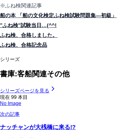
※ふね検関連記事
船の本 「船の文化検定ふね検試験問題集—初級」
"ふね検"試験当日…(^^!
ふね検、合格しました。
ふね検、合格記念品
シリーズ
書庫:客船関連その他
シリーズページを見る
現在
99
本目
No Image
次の記事
ナッチャンが大桟橋に来る!?