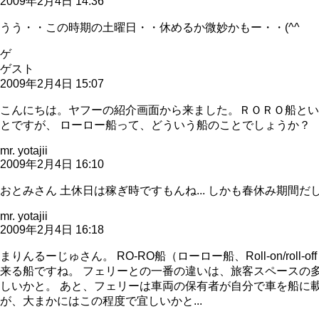
2009年2月4日 14:36
うう・・この時期の土曜日・・休めるか微妙かもー・・(^^ゞ
ゲ
ゲスト
2009年2月4日 15:07
こんにちは。ヤフーの紹介画面から来ました。ＲＯＲＯ船とい
とですが、 ローロー船って、どういう船のことでしょうか？
mr. yotajii
2009年2月4日 16:10
おとみさん 土休日は稼ぎ時ですもんね... しかも春休み期間だし.
mr. yotajii
2009年2月4日 16:18
まりんるーじゅさん。 RO-RO船（ローロー船、Roll-on/r
来る船ですね。 フェリーとの一番の違いは、旅客スペースの多寡
しいかと。 あと、フェリーは車両の保有者が自分で車を船に
が、大まかにはこの程度で宜しいかと...