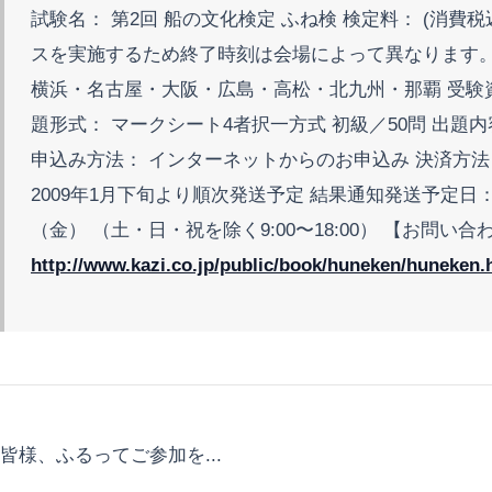
試験名： 第2回 船の文化検定 ふね検 検定料： (消費税込み)
スを実施するため終了時刻は会場によって異なります。 
横浜・名古屋・大阪・広島・高松・北九州・那覇 受験資格
題形式： マークシート4者択一方式 初級／50問 出題
申込み方法： インターネットからのお申込み 決済方法
2009年1月下旬より順次発送予定 結果通知発送予定日： 
（金） （土・日・祝を除く9:00〜18:00） 【お問い合わ
http://www.kazi.co.jp/public/book/huneken/huneken.
皆様、ふるってご参加を...