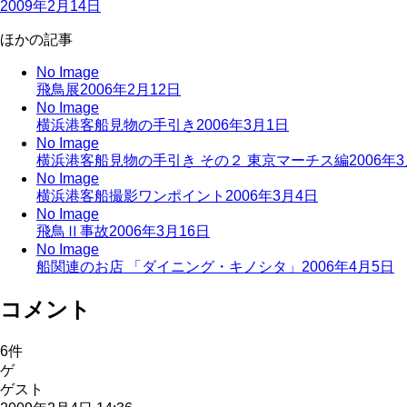
2009年2月14日
ほかの記事
No Image
飛鳥展
2006年2月12日
No Image
横浜港客船見物の手引き
2006年3月1日
No Image
横浜港客船見物の手引き その２ 東京マーチス編
2006年
No Image
横浜港客船撮影ワンポイント
2006年3月4日
No Image
飛鳥Ⅱ事故
2006年3月16日
No Image
船関連のお店 「ダイニング・キノシタ」
2006年4月5日
コメント
6
件
ゲ
ゲスト