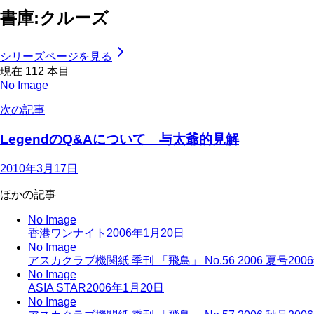
書庫:クルーズ
シリーズページを見る
現在
112
本目
No Image
次の記事
LegendのQ&Aについて 与太爺的見解
2010年3月17日
ほかの記事
No Image
香港ワンナイト
2006年1月20日
No Image
アスカクラブ機関紙 季刊 「飛鳥」 No.56 2006 夏号
200
No Image
ASIA STAR
2006年1月20日
No Image