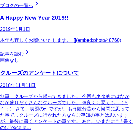
ブログの一覧へ
A Happy New Year 2019!!
2019年1月1日
本年も宜しくお願いいたします。 ![](embed:photo/48760)
記事を読む
画像なし
クルーズのアンケートについて
2018年11月11日
無事、クルーズから帰ってきました。 今回もネタ的にはなか
なか盛りだくさんなクルーズでした。 ※良くも悪くも...（＾
＾；） さて、表題の件ですが... もう随分昔から疑問に思って
た事で... クルーズに行かれた方ならご存知の事とは思います
が、最後に書くアンケートの事です。 あれ、いまだに**「書く
のは"excelle…