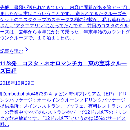
先般、書類が送られてきていて、内容に問題がある旨アップし
ましたが... 実はこういうことです。 送られてきたクルーズチ
ケットのコスタクラブのステータス欄の記載が、私も連れ合い
さんも"アクアマリン"になってたんです。前回のコスタのクル
ーズは、去年から今年にかけて乗った、年末年始のカウントダ
ウンクルーズで、１０泊１１日の…
記事を読む
11/3発 コスタ・ネオロマンチカ 東の宝珠クルー
ズ日程
2018年10月29日
![](embed:photo/46733) キャビン 海側プレミアム（EP） ドリ
ンクパッケージ：オールインクルーシブドリンクパッケージ
提供場所：メインレストラン、ブッフェ、有料レストラン、バ
ーの営業中 すべてのレストランやバーで12ドル以下のドリン
クが飲み放題です。 "12ドル以下"というのは15%のサービス
料…