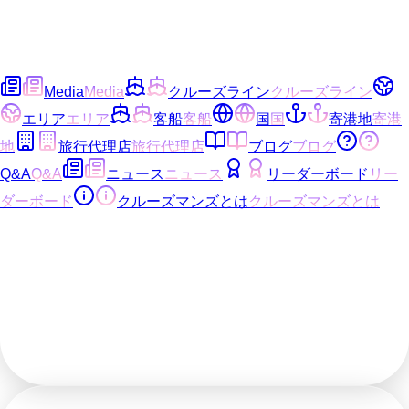
Media
Media
クルーズライン
クルーズライン
エリア
エリア
客船
客船
国
国
寄港地
寄港
地
旅行代理店
旅行代理店
ブログ
ブログ
Q&A
Q&A
ニュース
ニュース
リーダーボード
リー
ダーボード
クルーズマンズとは
クルーズマンズとは