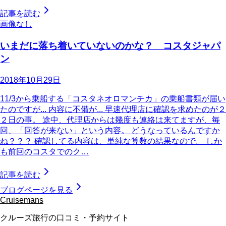
記事を読む
画像なし
いまだに落ち着いていないのかな？ コスタジャパ
ン
2018年10月29日
11/3から乗船する「コスタネオロマンチカ」の乗船書類が届い
たのですが... 内容に不備が... 早速代理店に確認を求めたのが２
２日の事。 途中、代理店からは幾度も連絡は来てますが、毎
回、「回答が来ない」という内容。 どうなっているんですか
ね？？？ 確認してる内容は、単純な算数の結果なので。 しか
も前回のコスタでのク…
記事を読む
ブログページを見る
Cruisemans
クルーズ旅行の口コミ・予約サイト