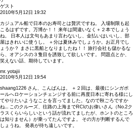
ゲスト
2010年5月12日 19:32
カジュアル船で日本のお寿司とは贅沢ですね。 入場制限も起
こるはずです。万博か！！ 来年は間違いなく＋２本でしょう
ね。 日本人は文句もあまり言わないし、金払いはいいし、部
屋はきれいに使うし。 ＋分は夏休みでしょうか。お正月でし
ょうか？ まさに黒船となりましたね！！ 旅行会社も儲かるな
ら、オアシスの３隻目を誘致して欲しいです。 問題点とか、
笑えない話、期待しています。
mr. yotajii
2010年5月12日 19:54
shaang1226 さん、こんばんは。 ＋２回は、最後にシンガポ
ールへロケーションチェンジする前に再度日本に寄れる様にし
てやりたいようなことを言ってました。なので秋ごろですか
ね... このクルーズ、往路の上海までRCIのお偉いさん（No.2ク
ラスくらいらしいという話が流れてましたが、ホントのところ
は知りません）が乗ってたんですよ。 その方が判断するんで
しょうね。 発表が待ち遠しいです。