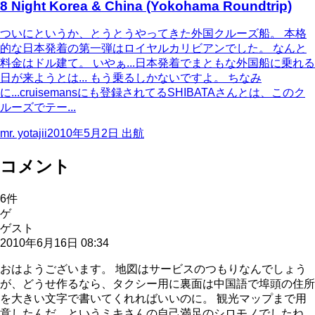
8 Night Korea & China (Yokohama Roundtrip)
ついにというか、とうとうやってきた外国クルーズ船。 本格
的な日本発着の第一弾はロイヤルカリビアンでした。 なんと
料金はドル建て。 いやぁ...日本発着でまともな外国船に乗れる
日が来ようとは... もう乗るしかないですよ。 ちなみ
に...cruisemansにも登録されてるSHIBATAさんとは、このク
ルーズでテー...
mr. yotajii
2010年5月2日
出航
コメント
6
件
ゲ
ゲスト
2010年6月16日 08:34
おはようございます。 地図はサービスのつもりなんでしょう
が、どうせ作るなら、タクシー用に裏面は中国語で埠頭の住所
を大きい文字で書いてくれればいいのに。 観光マップまで用
意したんだ。というミキさんの自己満足のシロモノでしたね。