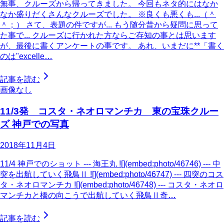
無事、クルーズから帰ってきました。 今回もネタ的にはなか
なか盛りだくさんなクルーズでした。 ※良くも悪くも...（＾
＾；） さて、表題の件ですが... もう随分昔から疑問に思って
た事で... クルーズに行かれた方ならご存知の事とは思います
が、最後に書くアンケートの事です。 あれ、いまだに**「書く
のは"excelle…
記事を読む
画像なし
11/3発 コスタ・ネオロマンチカ 東の宝珠クルー
ズ 神戸での写真
2018年11月4日
11/4 神戸でのショット --- 海王丸 ![](embed:photo/46746) --- 中
突を出航していく飛鳥Ⅱ ![](embed:photo/46747) --- 四突のコス
タ・ネオロマンチカ ![](embed:photo/46748) --- コスタ・ネオロ
マンチカと橋の向こうで出航していく飛鳥Ⅱ奇…
記事を読む