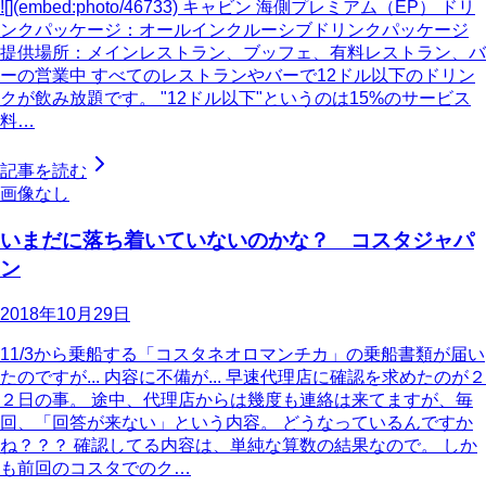
![](embed:photo/46733) キャビン 海側プレミアム（EP） ドリ
ンクパッケージ：オールインクルーシブドリンクパッケージ
提供場所：メインレストラン、ブッフェ、有料レストラン、バ
ーの営業中 すべてのレストランやバーで12ドル以下のドリン
クが飲み放題です。 "12ドル以下"というのは15%のサービス
料…
記事を読む
画像なし
いまだに落ち着いていないのかな？ コスタジャパ
ン
2018年10月29日
11/3から乗船する「コスタネオロマンチカ」の乗船書類が届い
たのですが... 内容に不備が... 早速代理店に確認を求めたのが２
２日の事。 途中、代理店からは幾度も連絡は来てますが、毎
回、「回答が来ない」という内容。 どうなっているんですか
ね？？？ 確認してる内容は、単純な算数の結果なので。 しか
も前回のコスタでのク…