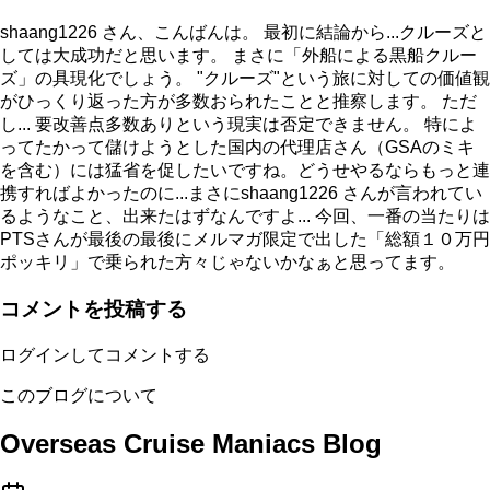
shaang1226 さん、こんばんは。 最初に結論から...クルーズと
しては大成功だと思います。 まさに「外船による黒船クルー
ズ」の具現化でしょう。 "クルーズ"という旅に対しての価値観
がひっくり返った方が多数おられたことと推察します。 ただ
し... 要改善点多数ありという現実は否定できません。 特によ
ってたかって儲けようとした国内の代理店さん（GSAのミキ
を含む）には猛省を促したいですね。どうせやるならもっと連
携すればよかったのに...まさにshaang1226 さんが言われてい
るようなこと、出来たはずなんですよ... 今回、一番の当たりは
PTSさんが最後の最後にメルマガ限定で出した「総額１０万円
ポッキリ」で乗られた方々じゃないかなぁと思ってます。
コメントを投稿する
ログインしてコメントする
このブログについて
Overseas Cruise Maniacs Blog