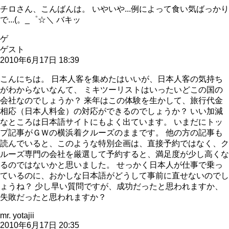
チロさん、こんばんは。 いやいや...例によって食い気ばっかり
で...(。_゜☆＼ バキッ
ゲ
ゲスト
2010年6月17日 18:39
こんにちは。 日本人客を集めたはいいが、日本人客の気持ち
がわからないなんて、 ミキツーリストはいったいどこの国の
会社なのでしょうか？ 来年はこの体験を生かして、旅行代金
相応（日本人料金）の対応ができるのでしょうか？ いい加減
なところは日本語サイトにもよく出ています。 いまだにトッ
プ記事がＧＷの横浜着クルーズのままです。 他の方の記事も
読んでいると、このような特別企画は、直接予約ではなく、ク
ルーズ専門の会社を厳選して予約すると、満足度が少し高くな
るのではないかと思いました。 せっかく日本人が仕事で乗っ
ているのに、おかしな日本語がどうして事前に直せないのでし
ょうね？ 少し早い質問ですが、成功だったと思われますか、
失敗だったと思われますか？
mr. yotajii
2010年6月17日 20:35