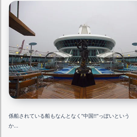
係船されている船もなんとなく"中国!!"っぽいという
か...