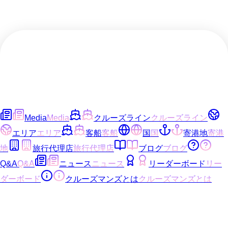
Media
Media
クルーズライン
クルーズライン
エリア
エリア
客船
客船
国
国
寄港地
寄港
地
旅行代理店
旅行代理店
ブログ
ブログ
Q&A
Q&A
ニュース
ニュース
リーダーボード
リー
ダーボード
クルーズマンズとは
クルーズマンズとは