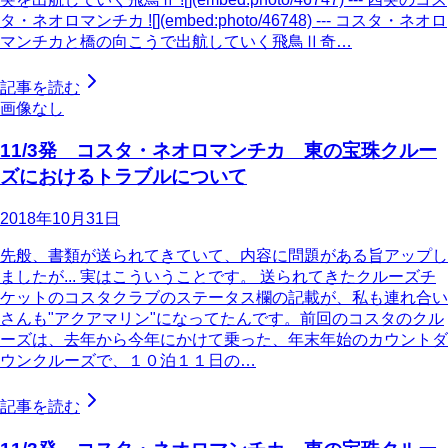
タ・ネオロマンチカ ![](embed:photo/46748) --- コスタ・ネオロ
マンチカと橋の向こうで出航していく飛鳥Ⅱ奇…
記事を読む
画像なし
11/3発 コスタ・ネオロマンチカ 東の宝珠クルー
ズにおけるトラブルについて
2018年10月31日
先般、書類が送られてきていて、内容に問題がある旨アップし
ましたが... 実はこういうことです。 送られてきたクルーズチ
ケットのコスタクラブのステータス欄の記載が、私も連れ合い
さんも"アクアマリン"になってたんです。前回のコスタのクル
ーズは、去年から今年にかけて乗った、年末年始のカウントダ
ウンクルーズで、１０泊１１日の…
記事を読む