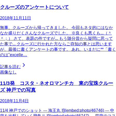
クルーズのアンケートについて
2018年11月11日
無事、クルーズから帰ってきました。 今回もネタ的にはなか
なか盛りだくさんなクルーズでした。 ※良くも悪くも...（＾
＾；） さて、表題の件ですが... もう随分昔から疑問に思って
た事で... クルーズに行かれた方ならご存知の事とは思います
が、最後に書くアンケートの事です。 あれ、いまだに**「書く
のは"excelle…
記事を読む
画像なし
11/3発 コスタ・ネオロマンチカ 東の宝珠クルー
ズ 神戸での写真
2018年11月4日
11/4 神戸でのショット --- 海王丸 ![](embed:photo/46746) --- 中
突を出航していく飛鳥Ⅱ ![](embed:photo/46747) --- 四突のコス