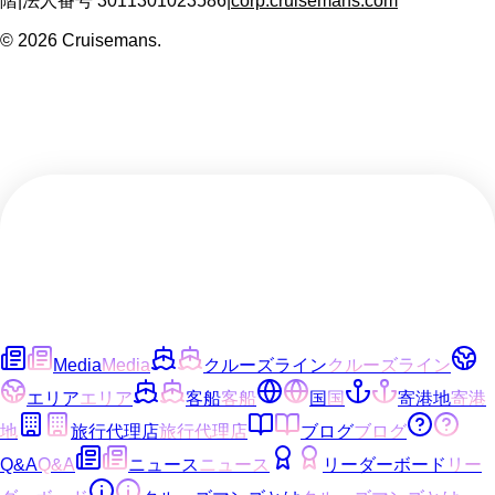
階
|
法人番号
3011301023586
|
corp.cruisemans.com
©
2026
Cruisemans.
Media
Media
クルーズライン
クルーズライン
エリア
エリア
客船
客船
国
国
寄港地
寄港
地
旅行代理店
旅行代理店
ブログ
ブログ
Q&A
Q&A
ニュース
ニュース
リーダーボード
リー