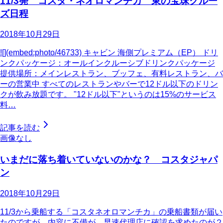
11/3発 コスタ・ネオロマンチカ 東の宝珠クルー
ズ日程
2018年10月29日
![](embed:photo/46733) キャビン 海側プレミアム（EP） ドリ
ンクパッケージ：オールインクルーシブドリンクパッケージ
提供場所：メインレストラン、ブッフェ、有料レストラン、バ
ーの営業中 すべてのレストランやバーで12ドル以下のドリン
クが飲み放題です。 "12ドル以下"というのは15%のサービス
料…
記事を読む
画像なし
いまだに落ち着いていないのかな？ コスタジャパ
ン
2018年10月29日
11/3から乗船する「コスタネオロマンチカ」の乗船書類が届い
たのですが... 内容に不備が... 早速代理店に確認を求めたのが２