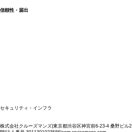
信頼性・届出
総合旅行業務取扱管理者
資格保有
適格請求書発行事業者
T3011301023586
SSL/TLS暗号化通信
セキュリティ・インフラ
株式会社クルーズマンズ
|
東京都渋谷区神宮前6-23-4 桑野ビル2