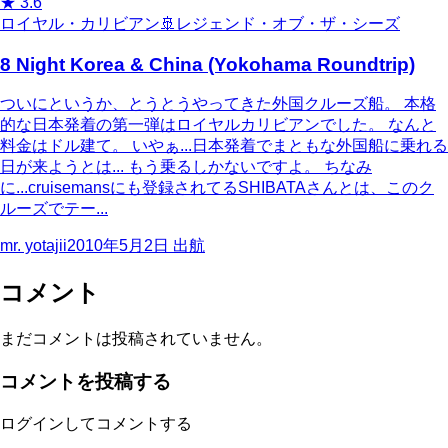
★
3.6
ロイヤル・カリビアン
🚢
レジェンド・オブ・ザ・シーズ
8 Night Korea & China (Yokohama Roundtrip)
ついにというか、とうとうやってきた外国クルーズ船。 本格
的な日本発着の第一弾はロイヤルカリビアンでした。 なんと
料金はドル建て。 いやぁ...日本発着でまともな外国船に乗れる
日が来ようとは... もう乗るしかないですよ。 ちなみ
に...cruisemansにも登録されてるSHIBATAさんとは、このク
ルーズでテー...
mr. yotajii
2010年5月2日
出航
コメント
まだコメントは投稿されていません。
コメントを投稿する
ログインしてコメントする