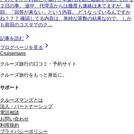
２日の事。 途中、代理店からは幾度も連絡は来てますが、毎
回、「回答が来ない」という内容。 どうなっているんですか
ね？？？ 確認してる内容は、単純な算数の結果なので。 しか
も前回のコスタでのク…
記事を読む
ブログページを見る
Cruisemans
クルーズ旅行の口コミ・予約サイト
クルーズ旅行をもっと身近に。
サポート
クルーズマンズとは
法人・パートナーシップ
電話相談
お問い合わせ
利用規約
プライバシーポリシー