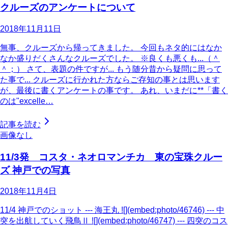
クルーズのアンケートについて
2018年11月11日
無事、クルーズから帰ってきました。 今回もネタ的にはなか
なか盛りだくさんなクルーズでした。 ※良くも悪くも...（＾
＾；） さて、表題の件ですが... もう随分昔から疑問に思って
た事で... クルーズに行かれた方ならご存知の事とは思います
が、最後に書くアンケートの事です。 あれ、いまだに**「書く
のは"excelle…
記事を読む
画像なし
11/3発 コスタ・ネオロマンチカ 東の宝珠クルー
ズ 神戸での写真
2018年11月4日
11/4 神戸でのショット --- 海王丸 ![](embed:photo/46746) --- 中
突を出航していく飛鳥Ⅱ ![](embed:photo/46747) --- 四突のコス