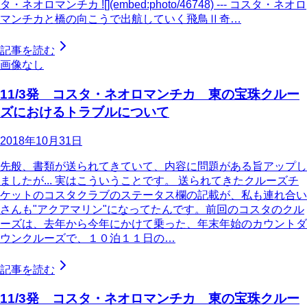
タ・ネオロマンチカ ![](embed:photo/46748) --- コスタ・ネオロ
マンチカと橋の向こうで出航していく飛鳥Ⅱ奇…
記事を読む
画像なし
11/3発 コスタ・ネオロマンチカ 東の宝珠クルー
ズにおけるトラブルについて
2018年10月31日
先般、書類が送られてきていて、内容に問題がある旨アップし
ましたが... 実はこういうことです。 送られてきたクルーズチ
ケットのコスタクラブのステータス欄の記載が、私も連れ合い
さんも"アクアマリン"になってたんです。前回のコスタのクル
ーズは、去年から今年にかけて乗った、年末年始のカウントダ
ウンクルーズで、１０泊１１日の…
記事を読む
11/3発 コスタ・ネオロマンチカ 東の宝珠クルー