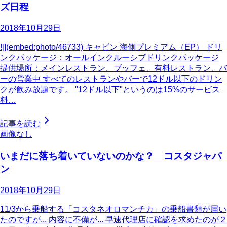
ズ日程
2018年10月29日
![](embed:photo/46733) キャビン 海側プレミアム（EP） ドリ
ンクパッケージ：オールインクルーシブドリンクパッケージ
提供場所：メインレストラン、ブッフェ、有料レストラン、バ
ーの営業中 すべてのレストランやバーで12ドル以下のドリン
クが飲み放題です。 "12ドル以下"というのは15%のサービス
料…
記事を読む
画像なし
いまだに落ち着いていないのかな？ コスタジャパ
ン
2018年10月29日
11/3から乗船する「コスタネオロマンチカ」の乗船書類が届い
たのですが... 内容に不備が... 早速代理店に確認を求めたのが２