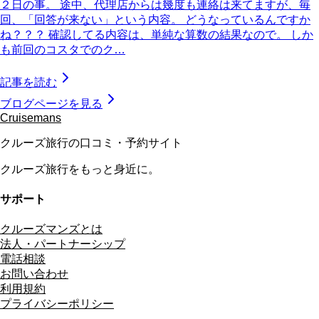
２日の事。 途中、代理店からは幾度も連絡は来てますが、毎
回、「回答が来ない」という内容。 どうなっているんですか
ね？？？ 確認してる内容は、単純な算数の結果なので。 しか
も前回のコスタでのク…
記事を読む
ブログページを見る
Cruisemans
クルーズ旅行の口コミ・予約サイト
クルーズ旅行をもっと身近に。
サポート
クルーズマンズとは
法人・パートナーシップ
電話相談
お問い合わせ
利用規約
プライバシーポリシー