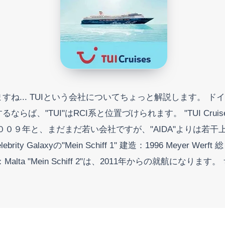
ね... TUIという会社についてちょっと解説します。 
らば、"TUI"はRCI系と位置づけられます。 "TUI Cru
０９年と、まだまだ若い会社ですが、"AIDA"よりは若干
xyの"Mein Schiff 1" 建造：1996 Meyer Werft 総トン：
ly 船籍：Malta "Mein Schiff 2"は、2011年からの就航になりま