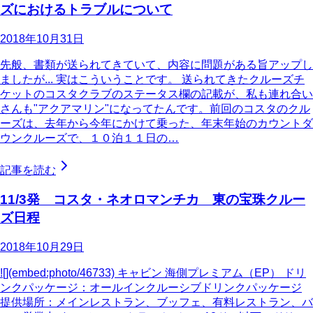
ズにおけるトラブルについて
2018年10月31日
先般、書類が送られてきていて、内容に問題がある旨アップし
ましたが... 実はこういうことです。 送られてきたクルーズチ
ケットのコスタクラブのステータス欄の記載が、私も連れ合い
さんも"アクアマリン"になってたんです。前回のコスタのクル
ーズは、去年から今年にかけて乗った、年末年始のカウントダ
ウンクルーズで、１０泊１１日の…
記事を読む
11/3発 コスタ・ネオロマンチカ 東の宝珠クルー
ズ日程
2018年10月29日
![](embed:photo/46733) キャビン 海側プレミアム（EP） ドリ
ンクパッケージ：オールインクルーシブドリンクパッケージ
提供場所：メインレストラン、ブッフェ、有料レストラン、バ