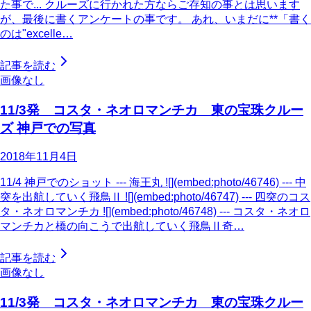
た事で... クルーズに行かれた方ならご存知の事とは思います
が、最後に書くアンケートの事です。 あれ、いまだに**「書く
のは"excelle…
記事を読む
画像なし
11/3発 コスタ・ネオロマンチカ 東の宝珠クルー
ズ 神戸での写真
2018年11月4日
11/4 神戸でのショット --- 海王丸 ![](embed:photo/46746) --- 中
突を出航していく飛鳥Ⅱ ![](embed:photo/46747) --- 四突のコス
タ・ネオロマンチカ ![](embed:photo/46748) --- コスタ・ネオロ
マンチカと橋の向こうで出航していく飛鳥Ⅱ奇…
記事を読む
画像なし
11/3発 コスタ・ネオロマンチカ 東の宝珠クルー