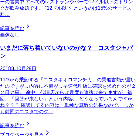
ーの営業中 すべてのレストランやバーで12ドル以下のドリン
クが飲み放題です。 "12ドル以下"というのは15%のサービス
料…
記事を読む
画像なし
いまだに落ち着いていないのかな？ コスタジャパ
ン
2018年10月29日
11/3から乗船する「コスタネオロマンチカ」の乗船書類が届い
たのですが... 内容に不備が... 早速代理店に確認を求めたのが２
２日の事。 途中、代理店からは幾度も連絡は来てますが、毎
回、「回答が来ない」という内容。 どうなっているんですか
ね？？？ 確認してる内容は、単純な算数の結果なので。 しか
も前回のコスタでのク…
記事を読む
ブログページを見る