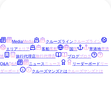
Media
Media
クルーズライン
クルーズライン
エリア
エリア
客船
客船
国
国
寄港地
寄港
地
旅行代理店
旅行代理店
ブログ
ブログ
Q&A
Q&A
ニュース
ニュース
リーダーボード
リー
ダーボード
クルーズマンズとは
クルーズマンズとは