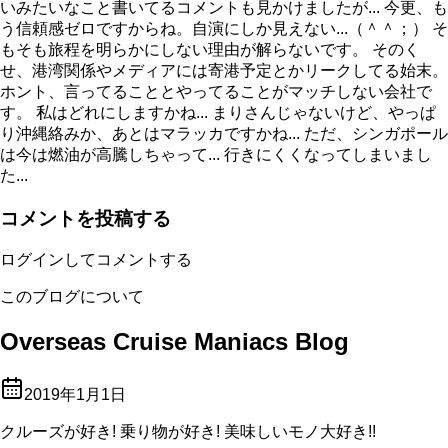
いみたいなこと書いてるコメントも見かけましたが... 今更、も
う信頼感ゼロですからね。自演にしか見えない...（＾＾；） そ
もそも旅程を明らかにしない理由が解らないです。 そのく
せ、港湾関係やメディアには寄港予定とかリークしてる始末。
ホント、言ってることとやってることがマッチしない会社で
す。 私はどれにしますかね... まりさんじゃないけど、やっぱ
り沖縄絡みか、あとはマラッカですかね... ただ、シンガポール
は今は燃油が高騰しちゃって... 行きにくくなってしまいまし
た...
コメントを投稿する
ログインしてコメントする
このブログについて
Overseas Cruise Maniacs Blog
2019年1月1日
クルーズが好き! 乗り物が好き! 美味しいモノ大好き!!