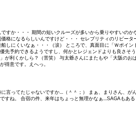
ですか・・・ 期間の短いクルーズが多いから乗りやすいのかな
価格になるらしいんですけど・・・ セレブリティのリピーター
乗船しにくいなぁ・・・（涙） ところで、真面目に「Ｗポイン
優先予約できるようですし、何かとレジェンドよりも良さそう
」が利くかしら？（苦笑） 与太爺さんにまたもや「大阪のおば
が得意です。えへっ。
てたじゃないですか...（＾＾；） まぁ、まりさん、がんがん飲ん
すね。 合宿の件、来年はちょっと無理かなぁ...SAGAもあるし