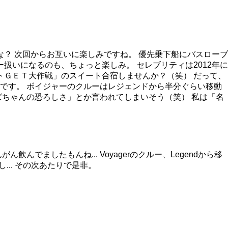
？ 次回からお互いに楽しみですね。 優先乗下船にバスローブ
扱いになるのも、ちょっと楽しみ。 セレブリティは2012年に
トＧＥＴ大作戦」のスイート合宿しませんか？（笑） だって、
です。 ボイジャーのクルーはレジェンドから半分ぐらい移動
ちゃんの恐ろしさ」とか言われてしまいそう（笑） 私は「名
でましたもんね... Voyagerのクルー、Legendから移
... その次あたりで是非。