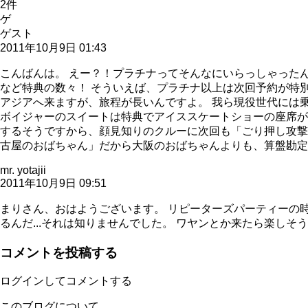
2
件
ゲ
ゲスト
2011年10月9日 01:43
こんばんは。 えー？！プラチナってそんなにいらっしゃったん
など特典の数々！ そういえば、プラチナ以上は次回予約が特別
アジアへ来ますが、旅程が長いんですよ。 我ら現役世代には
ボイジャーのスイートは特典でアイススケートショーの座席が
するそうですから、顔見知りのクルーに次回も「ごり押し攻撃
古屋のおばちゃん」だから大阪のおばちゃんよりも、算盤勘定
mr. yotajii
2011年10月9日 09:51
まりさん、おはようございます。 リピーターズパーティーの時に言っ
るんだ...それは知りませんでした。 ワヤンとか来たら楽しそうで
コメントを投稿する
ログインしてコメントする
このブログについて