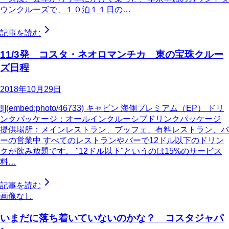
ウンクルーズで、１０泊１１日の…
記事を読む
11/3発 コスタ・ネオロマンチカ 東の宝珠クルー
ズ日程
2018年10月29日
![](embed:photo/46733) キャビン 海側プレミアム（EP） ドリ
ンクパッケージ：オールインクルーシブドリンクパッケージ
提供場所：メインレストラン、ブッフェ、有料レストラン、バ
ーの営業中 すべてのレストランやバーで12ドル以下のドリン
クが飲み放題です。 "12ドル以下"というのは15%のサービス
料…
記事を読む
画像なし
いまだに落ち着いていないのかな？ コスタジャパ