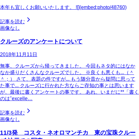
本年も宜しくお願いいたします。 ![](embed:photo/48760)
記事を読む
画像なし
クルーズのアンケートについて
2018年11月11日
無事、クルーズから帰ってきました。 今回もネタ的にはなか
なか盛りだくさんなクルーズでした。 ※良くも悪くも...（＾
＾；） さて、表題の件ですが... もう随分昔から疑問に思って
た事で... クルーズに行かれた方ならご存知の事とは思います
が、最後に書くアンケートの事です。 あれ、いまだに**「書く
のは"excelle…
記事を読む
画像なし
11/3発 コスタ・ネオロマンチカ 東の宝珠クルー