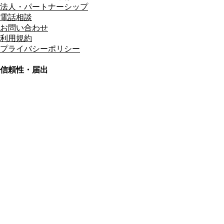
法人・パートナーシップ
電話相談
お問い合わせ
利用規約
プライバシーポリシー
信頼性・届出
総合旅行業務取扱管理者
資格保有
適格請求書発行事業者
T3011301023586
SSL/TLS暗号化通信