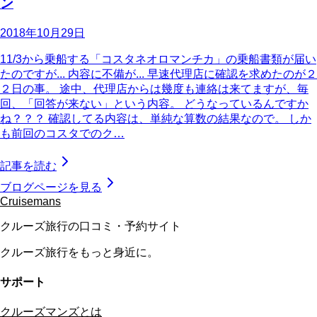
ン
2018年10月29日
11/3から乗船する「コスタネオロマンチカ」の乗船書類が届い
たのですが... 内容に不備が... 早速代理店に確認を求めたのが２
２日の事。 途中、代理店からは幾度も連絡は来てますが、毎
回、「回答が来ない」という内容。 どうなっているんですか
ね？？？ 確認してる内容は、単純な算数の結果なので。 しか
も前回のコスタでのク…
記事を読む
ブログページを見る
Cruisemans
クルーズ旅行の口コミ・予約サイト
クルーズ旅行をもっと身近に。
サポート
クルーズマンズとは