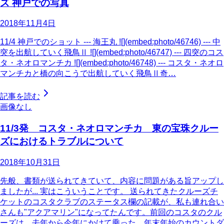
ズ 神戸での写真
2018年11月4日
11/4 神戸でのショット --- 海王丸 ![](embed:photo/46746) --- 中
突を出航していく飛鳥Ⅱ ![](embed:photo/46747) --- 四突のコス
タ・ネオロマンチカ ![](embed:photo/46748) --- コスタ・ネオロ
マンチカと橋の向こうで出航していく飛鳥Ⅱ奇…
記事を読む
画像なし
11/3発 コスタ・ネオロマンチカ 東の宝珠クルー
ズにおけるトラブルについて
2018年10月31日
先般、書類が送られてきていて、内容に問題がある旨アップし
ましたが... 実はこういうことです。 送られてきたクルーズチ
ケットのコスタクラブのステータス欄の記載が、私も連れ合い
さんも"アクアマリン"になってたんです。前回のコスタのクル
ーズは、去年から今年にかけて乗った、年末年始のカウントダ