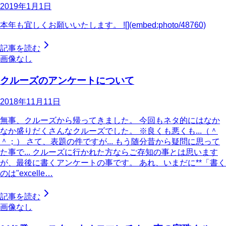
2019年1月1日
本年も宜しくお願いいたします。 ![](embed:photo/48760)
記事を読む
画像なし
クルーズのアンケートについて
2018年11月11日
無事、クルーズから帰ってきました。 今回もネタ的にはなか
なか盛りだくさんなクルーズでした。 ※良くも悪くも...（＾
＾；） さて、表題の件ですが... もう随分昔から疑問に思って
た事で... クルーズに行かれた方ならご存知の事とは思います
が、最後に書くアンケートの事です。 あれ、いまだに**「書く
のは"excelle…
記事を読む
画像なし