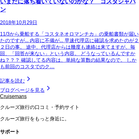
いまだに落ち着いていないのかな？ コスタジャパ
ン
2018年10月29日
11/3から乗船する「コスタネオロマンチカ」の乗船書類が届い
たのですが... 内容に不備が... 早速代理店に確認を求めたのが２
２日の事。 途中、代理店からは幾度も連絡は来てますが、毎
回、「回答が来ない」という内容。 どうなっているんですか
ね？？？ 確認してる内容は、単純な算数の結果なので。 しか
も前回のコスタでのク…
記事を読む
ブログページを見る
Cruisemans
クルーズ旅行の口コミ・予約サイト
クルーズ旅行をもっと身近に。
サポート