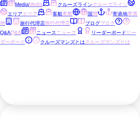
Media
Media
クルーズライン
クルーズライン
エリア
エリア
客船
客船
国
国
寄港地
寄港
地
旅行代理店
旅行代理店
ブログ
ブログ
Q&A
Q&A
ニュース
ニュース
リーダーボード
リー
ダーボード
クルーズマンズとは
クルーズマンズとは