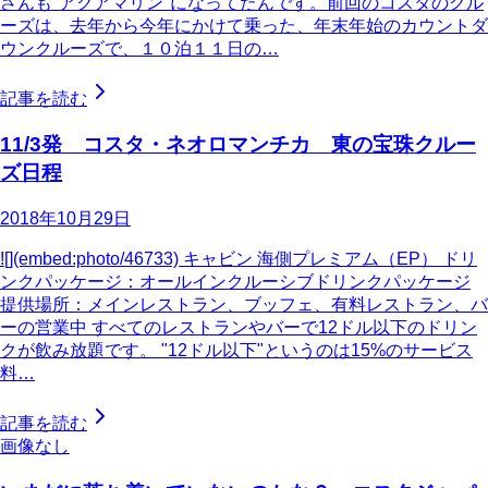
さんも"アクアマリン"になってたんです。前回のコスタのクル
ーズは、去年から今年にかけて乗った、年末年始のカウントダ
ウンクルーズで、１０泊１１日の…
記事を読む
11/3発 コスタ・ネオロマンチカ 東の宝珠クルー
ズ日程
2018年10月29日
![](embed:photo/46733) キャビン 海側プレミアム（EP） ドリ
ンクパッケージ：オールインクルーシブドリンクパッケージ
提供場所：メインレストラン、ブッフェ、有料レストラン、バ
ーの営業中 すべてのレストランやバーで12ドル以下のドリン
クが飲み放題です。 "12ドル以下"というのは15%のサービス
料…
記事を読む
画像なし