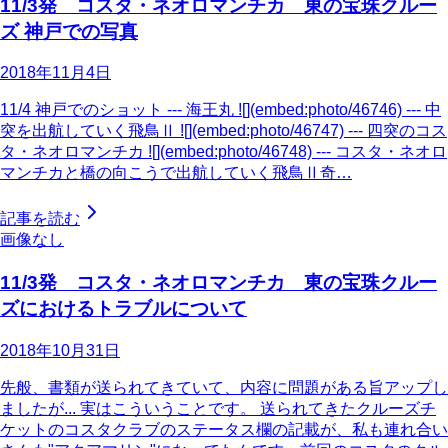
11/3発 コスタ・ネオロマンチカ 東の宝珠クルー
ズ 神戸での写真
2018年11月4日
11/4 神戸でのショット --- 海王丸 ![](embed:photo/46746) --- 中
突を出航していく飛鳥Ⅱ ![](embed:photo/46747) --- 四突のコス
タ・ネオロマンチカ ![](embed:photo/46748) --- コスタ・ネオロ
マンチカと橋の向こうで出航していく飛鳥Ⅱ奇…
記事を読む
画像なし
11/3発 コスタ・ネオロマンチカ 東の宝珠クルー
ズにおけるトラブルについて
2018年10月31日
先般、書類が送られてきていて、内容に問題がある旨アップし
ましたが... 実はこういうことです。 送られてきたクルーズチ
ケットのコスタクラブのステータス欄の記載が、私も連れ合い