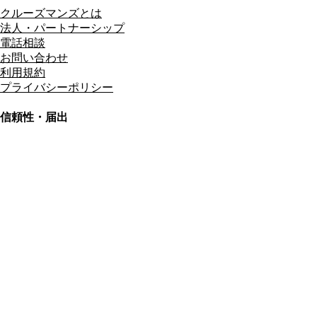
クルーズマンズとは
法人・パートナーシップ
電話相談
お問い合わせ
利用規約
プライバシーポリシー
信頼性・届出
総合旅行業務取扱管理者
資格保有
適格請求書発行事業者
T3011301023586