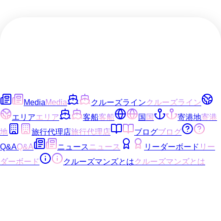
Media
Media
クルーズライン
クルーズライン
エリア
エリア
客船
客船
国
国
寄港地
寄港
地
旅行代理店
旅行代理店
ブログ
ブログ
Q&A
Q&A
ニュース
ニュース
リーダーボード
リー
ダーボード
クルーズマンズとは
クルーズマンズとは