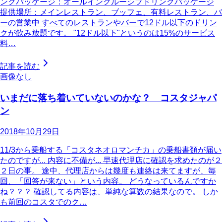
ンクパッケージ：オールインクルーシブドリンクパッケージ
提供場所：メインレストラン、ブッフェ、有料レストラン、バ
ーの営業中 すべてのレストランやバーで12ドル以下のドリン
クが飲み放題です。 "12ドル以下"というのは15%のサービス
料…
記事を読む
画像なし
いまだに落ち着いていないのかな？ コスタジャパ
ン
2018年10月29日
11/3から乗船する「コスタネオロマンチカ」の乗船書類が届い
たのですが... 内容に不備が... 早速代理店に確認を求めたのが２
２日の事。 途中、代理店からは幾度も連絡は来てますが、毎
回、「回答が来ない」という内容。 どうなっているんですか
ね？？？ 確認してる内容は、単純な算数の結果なので。 しか
も前回のコスタでのク…