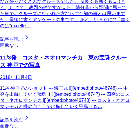
なか盛りだくさんなクルーズでした。 ※良くも悪くも...（＾
＾；） さて、表題の件ですが... もう随分昔から疑問に思って
た事で... クルーズに行かれた方ならご存知の事とは思います
が、最後に書くアンケートの事です。 あれ、いまだに**「書く
のは"excelle…
記事を読む
画像なし
11/3発 コスタ・ネオロマンチカ 東の宝珠クルー
ズ 神戸での写真
2018年11月4日
11/4 神戸でのショット --- 海王丸 ![](embed:photo/46746) --- 中
突を出航していく飛鳥Ⅱ ![](embed:photo/46747) --- 四突のコス
タ・ネオロマンチカ ![](embed:photo/46748) --- コスタ・ネオロ
マンチカと橋の向こうで出航していく飛鳥Ⅱ奇…
記事を読む
画像なし