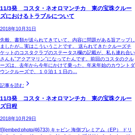
11/3発 コスタ・ネオロマンチカ 東の宝珠クルー
ズにおけるトラブルについて
2018年10月31日
先般、書類が送られてきていて、内容に問題がある旨アップし
ましたが... 実はこういうことです。 送られてきたクルーズチ
ケットのコスタクラブのステータス欄の記載が、私も連れ合い
さんも"アクアマリン"になってたんです。前回のコスタのクル
ーズは、去年から今年にかけて乗った、年末年始のカウントダ
ウンクルーズで、１０泊１１日の…
記事を読む
11/3発 コスタ・ネオロマンチカ 東の宝珠クルー
ズ日程
2018年10月29日
![](embed:photo/46733) キャビン 海側プレミアム（EP） ドリ