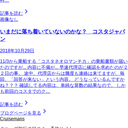
料…
記事を読む
画像なし
いまだに落ち着いていないのかな？ コスタジャパ
ン
2018年10月29日
11/3から乗船する「コスタネオロマンチカ」の乗船書類が届い
たのですが... 内容に不備が... 早速代理店に確認を求めたのが２
２日の事。 途中、代理店からは幾度も連絡は来てますが、毎
回、「回答が来ない」という内容。 どうなっているんですか
ね？？？ 確認してる内容は、単純な算数の結果なので。 しか
も前回のコスタでのク…
記事を読む
ブログページを見る
Cruisemans