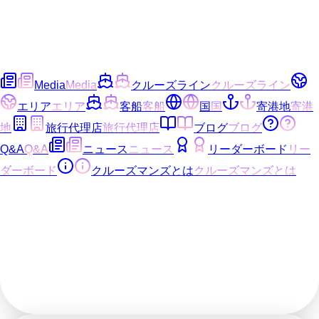
Media
Media
クルーズライン
クルーズライン
エリア
エリア
客船
客船
国
国
寄港地
寄港
地
旅行代理店
旅行代理店
ブログ
ブログ
Q&A
Q&A
ニュース
ニュース
リーダーボード
リー
ダーボード
クルーズマンズとは
クルーズマンズとは