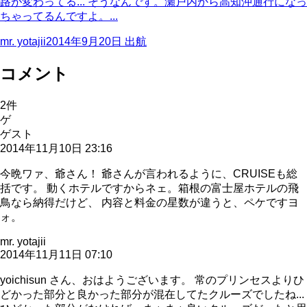
路が変わってる... そうなんです。瀬戸内から高知沖通行になっ
ちゃってるんですよ。...
mr. yotajii
2014年9月20日
出航
コメント
2
件
ゲ
ゲスト
2014年11月10日 23:16
今晩ワァ、爺さん！ 爺さんが言われるように、CRUISEも総
括です。 動くホテルですからネェ。箱根の富士屋ホテルの飛
鳥なら納得だけど、 内容と料金の星数が違うと、ペケですヨ
ォ。
mr. yotajii
2014年11月11日 07:10
yoichisun さん、おはようございます。 常のプリンセスよりひ
どかった部分と良かった部分が混在してたクルーズでしたね...