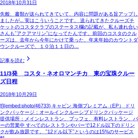
2018年10月31日
先般、書類が送られてきていて、内容に問題がある旨アップし
ましたが... 実はこういうことです。 送られてきたクルーズチ
ケットのコスタクラブのステータス欄の記載が、私も連れ合い
さんも"アクアマリン"になってたんです。前回のコスタのクル
ーズは、去年から今年にかけて乗った、年末年始のカウントダ
ウンクルーズで、１０泊１１日の…
記事を読む
11/3発 コスタ・ネオロマンチカ 東の宝珠クルー
ズ日程
2018年10月29日
![](embed:photo/46733) キャビン 海側プレミアム（EP） ドリ
ンクパッケージ：オールインクルーシブドリンクパッケージ
提供場所：メインレストラン、ブッフェ、有料レストラン、バ
ーの営業中 すべてのレストランやバーで12ドル以下のドリン
クが飲み放題です。 "12ドル以下"というのは15%のサービス