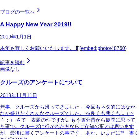
ブログの一覧へ
A Happy New Year 2019!!
2019年1月1日
本年も宜しくお願いいたします。 ![](embed:photo/48760)
記事を読む
画像なし
クルーズのアンケートについて
2018年11月11日
無事、クルーズから帰ってきました。 今回もネタ的にはなか
なか盛りだくさんなクルーズでした。 ※良くも悪くも...（＾
＾；） さて、表題の件ですが... もう随分昔から疑問に思って
た事で... クルーズに行かれた方ならご存知の事とは思います
が、最後に書くアンケートの事です。 あれ、いまだに**「書く