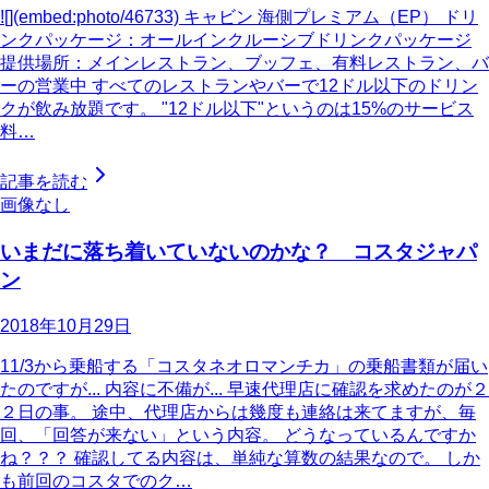
![](embed:photo/46733) キャビン 海側プレミアム（EP） ドリ
ンクパッケージ：オールインクルーシブドリンクパッケージ
提供場所：メインレストラン、ブッフェ、有料レストラン、バ
ーの営業中 すべてのレストランやバーで12ドル以下のドリン
クが飲み放題です。 "12ドル以下"というのは15%のサービス
料…
記事を読む
画像なし
いまだに落ち着いていないのかな？ コスタジャパ
ン
2018年10月29日
11/3から乗船する「コスタネオロマンチカ」の乗船書類が届い
たのですが... 内容に不備が... 早速代理店に確認を求めたのが２
２日の事。 途中、代理店からは幾度も連絡は来てますが、毎
回、「回答が来ない」という内容。 どうなっているんですか
ね？？？ 確認してる内容は、単純な算数の結果なので。 しか
も前回のコスタでのク…