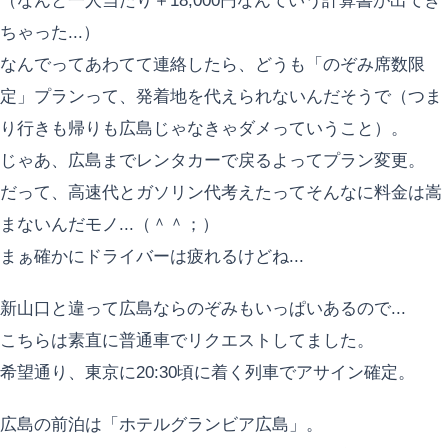
（なんと一人当たり＋18,000円なんていう計算書が出てき
ちゃった...）
なんでってあわてて連絡したら、どうも「のぞみ席数限
定」プランって、発着地を代えられないんだそうで（つま
り行きも帰りも広島じゃなきゃダメっていうこと）。
じゃあ、広島までレンタカーで戻るよってプラン変更。
だって、高速代とガソリン代考えたってそんなに料金は嵩
まないんだモノ...（＾＾；）
まぁ確かにドライバーは疲れるけどね...
新山口と違って広島ならのぞみもいっぱいあるので...
こちらは素直に普通車でリクエストしてました。
希望通り、東京に20:30頃に着く列車でアサイン確定。
広島の前泊は「ホテルグランビア広島」。