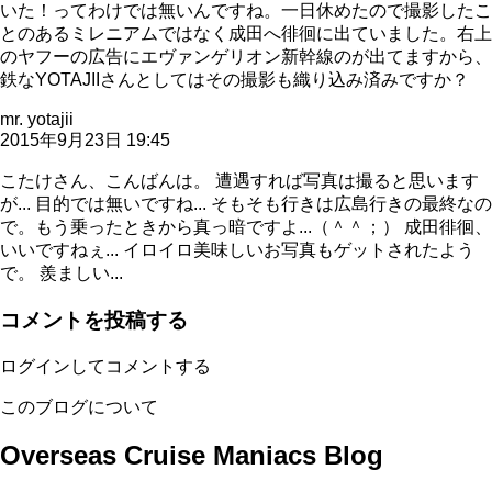
いた！ってわけでは無いんですね。一日休めたので撮影したこ
とのあるミレニアムではなく成田へ徘徊に出ていました。右上
のヤフーの広告にエヴァンゲリオン新幹線のが出てますから、
鉄なYOTAJIIさんとしてはその撮影も織り込み済みですか？
mr. yotajii
2015年9月23日 19:45
こたけさん、こんばんは。 遭遇すれば写真は撮ると思います
が... 目的では無いですね... そもそも行きは広島行きの最終なの
で。もう乗ったときから真っ暗ですよ...（＾＾；） 成田徘徊、
いいですねぇ... イロイロ美味しいお写真もゲットされたよう
で。 羨ましい...
コメントを投稿する
ログインしてコメントする
このブログについて
Overseas Cruise Maniacs Blog