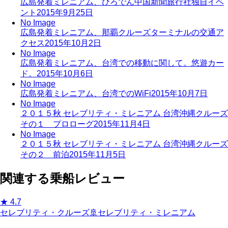
広島発着ミレニアム、ひろでん中国新聞旅行社独自イベ
ント
2015年9月25日
No Image
広島発着ミレニアム、那覇クルーズターミナルの交通ア
クセス
2015年10月2日
No Image
広島発着ミレニアム、台湾での移動に関して。悠遊カー
ド。
2015年10月6日
No Image
広島発着ミレニアム、台湾でのWiFi
2015年10月7日
No Image
２０１５秋 セレブリティ・ミレニアム 台湾沖縄クルーズ
その１ プロローグ
2015年11月4日
No Image
２０１５秋 セレブリティ・ミレニアム 台湾沖縄クルーズ
その２ 前泊
2015年11月5日
関連する乗船レビュー
★
4.7
セレブリティ・クルーズ
🚢
セレブリティ・ミレニアム