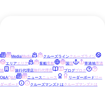
Media
Media
クルーズライン
クルーズライン
エリア
エリア
客船
客船
国
国
寄港地
寄港
地
旅行代理店
旅行代理店
ブログ
ブログ
Q&A
Q&A
ニュース
ニュース
リーダーボード
リー
ダーボード
クルーズマンズとは
クルーズマンズとは