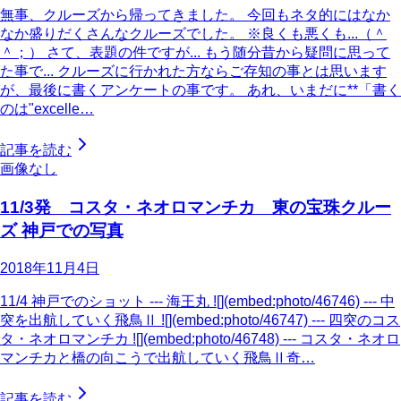
無事、クルーズから帰ってきました。 今回もネタ的にはなか
なか盛りだくさんなクルーズでした。 ※良くも悪くも...（＾
＾；） さて、表題の件ですが... もう随分昔から疑問に思って
た事で... クルーズに行かれた方ならご存知の事とは思います
が、最後に書くアンケートの事です。 あれ、いまだに**「書く
のは"excelle…
記事を読む
画像なし
11/3発 コスタ・ネオロマンチカ 東の宝珠クルー
ズ 神戸での写真
2018年11月4日
11/4 神戸でのショット --- 海王丸 ![](embed:photo/46746) --- 中
突を出航していく飛鳥Ⅱ ![](embed:photo/46747) --- 四突のコス
タ・ネオロマンチカ ![](embed:photo/46748) --- コスタ・ネオロ
マンチカと橋の向こうで出航していく飛鳥Ⅱ奇…
記事を読む