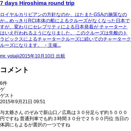
7 days Hiroshima round trip
ロイヤルカリビアンの方針なのか、はたまたGSAの施策なの
か... めっきりRCI本体の船によるクルーズがなくなった日本で
すが、変わりにセレブリティによる日本発着が チャーターと
はいえ行われるようになりました。 このクルーズは先般のト
ラピックスによるチャータークルーズに続いてのチャーターク
ルーズになります。 ・主催...
mr. yotajii
2015年10月10日
出航
コメント
6
件
ゲ
ゲスト
2015年9月21日 09:51
与太爺さん のぞみで新山口／広島は３０分足らず約５０００
円ですね 普通列車でも約３時間３０分で２５００円位 当日の
体調にもよるが選択の一つですね