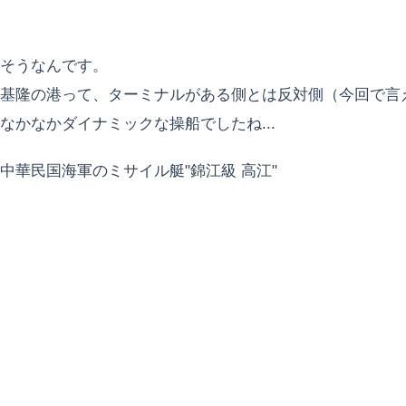
そうなんです。
基隆の港って、ターミナルがある側とは反対側（今回で言
なかなかダイナミックな操船でしたね...
中華民国海軍のミサイル艇"錦江級 高江"