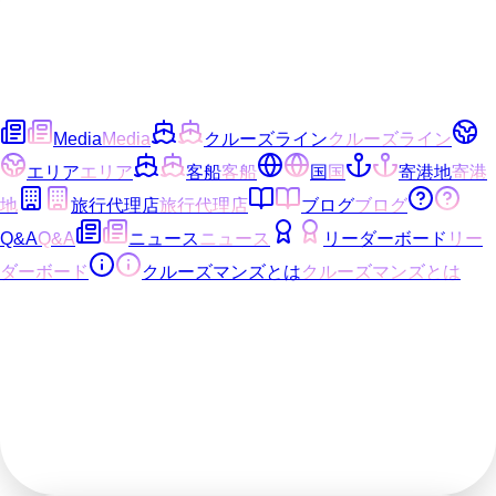
Media
Media
クルーズライン
クルーズライン
エリア
エリア
客船
客船
国
国
寄港地
寄港
地
旅行代理店
旅行代理店
ブログ
ブログ
Q&A
Q&A
ニュース
ニュース
リーダーボード
リー
ダーボード
クルーズマンズとは
クルーズマンズとは