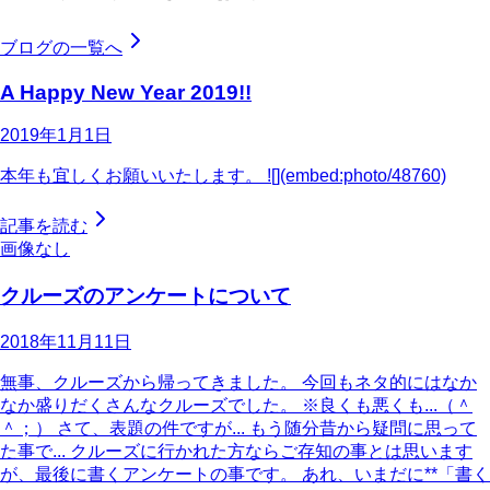
ブログの一覧へ
A Happy New Year 2019!!
2019年1月1日
本年も宜しくお願いいたします。 ![](embed:photo/48760)
記事を読む
画像なし
クルーズのアンケートについて
2018年11月11日
無事、クルーズから帰ってきました。 今回もネタ的にはなか
なか盛りだくさんなクルーズでした。 ※良くも悪くも...（＾
＾；） さて、表題の件ですが... もう随分昔から疑問に思って
た事で... クルーズに行かれた方ならご存知の事とは思います
が、最後に書くアンケートの事です。 あれ、いまだに**「書く