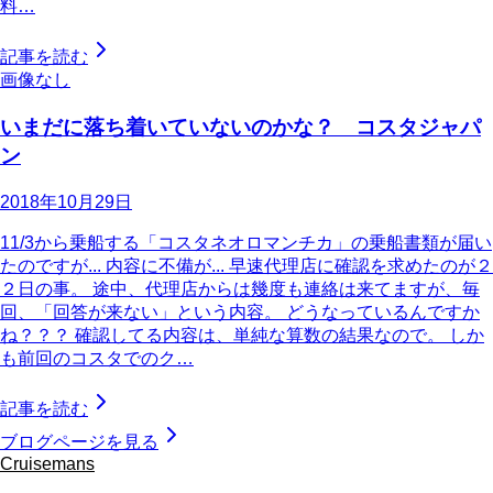
料…
記事を読む
画像なし
いまだに落ち着いていないのかな？ コスタジャパ
ン
2018年10月29日
11/3から乗船する「コスタネオロマンチカ」の乗船書類が届い
たのですが... 内容に不備が... 早速代理店に確認を求めたのが２
２日の事。 途中、代理店からは幾度も連絡は来てますが、毎
回、「回答が来ない」という内容。 どうなっているんですか
ね？？？ 確認してる内容は、単純な算数の結果なので。 しか
も前回のコスタでのク…
記事を読む
ブログページを見る
Cruisemans