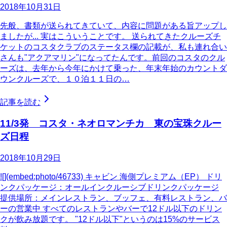
2018年10月31日
先般、書類が送られてきていて、内容に問題がある旨アップし
ましたが... 実はこういうことです。 送られてきたクルーズチ
ケットのコスタクラブのステータス欄の記載が、私も連れ合い
さんも"アクアマリン"になってたんです。前回のコスタのクル
ーズは、去年から今年にかけて乗った、年末年始のカウントダ
ウンクルーズで、１０泊１１日の…
記事を読む
11/3発 コスタ・ネオロマンチカ 東の宝珠クルー
ズ日程
2018年10月29日
![](embed:photo/46733) キャビン 海側プレミアム（EP） ドリ
ンクパッケージ：オールインクルーシブドリンクパッケージ
提供場所：メインレストラン、ブッフェ、有料レストラン、バ
ーの営業中 すべてのレストランやバーで12ドル以下のドリン
クが飲み放題です。 "12ドル以下"というのは15%のサービス