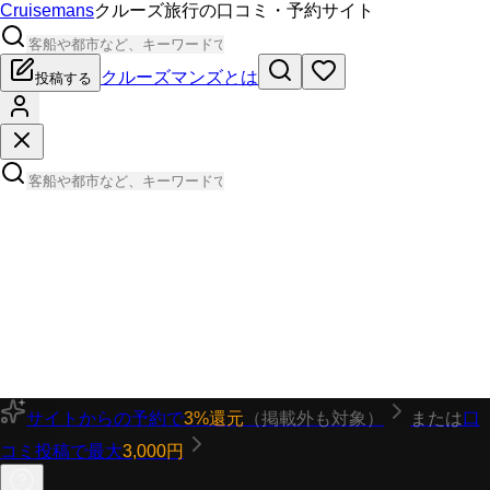
Cruisemans
クルーズ旅行の口コミ・予約サイト
クルーズマンズとは
投稿する
サイトからの予約で
3%還元
（掲載外も対象）
または
口
コミ投稿で最大
3,000円