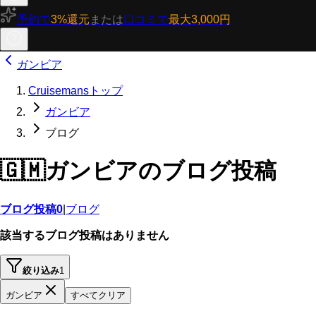
予約で
3%還元
または
口コミで
最大3,000円
ガンビア
Cruisemansトップ
ガンビア
ブログ
🇬🇲
ガンビアのブログ投稿
ブログ投稿
0
|
ブログ
該当するブログ投稿はありません
絞り込み
1
ガンビア
すべてクリア