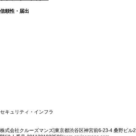
信頼性・届出
総合旅行業務取扱管理者
資格保有
適格請求書発行事業者
T3011301023586
SSL/TLS暗号化通信
セキュリティ・インフラ
株式会社クルーズマンズ
|
東京都渋谷区神宮前6-23-4 桑野ビル2