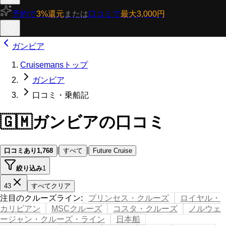
予約で
3%還元
または
口コミで
最大3,000円
ガンビア
Cruisemansトップ
ガンビア
口コミ・乗船記
🇬🇲
ガンビアの口コミ
|
|
口コミあり
1,768
すべて
Future Cruise
絞り込み
1
43
すべてクリア
注目のクルーズライン
:
プリンセス・クルーズ
ロイヤル・
カリビアン
MSCクルーズ
コスタ・クルーズ
ノルウェ
ージャン・クルーズ・ライン
日本船