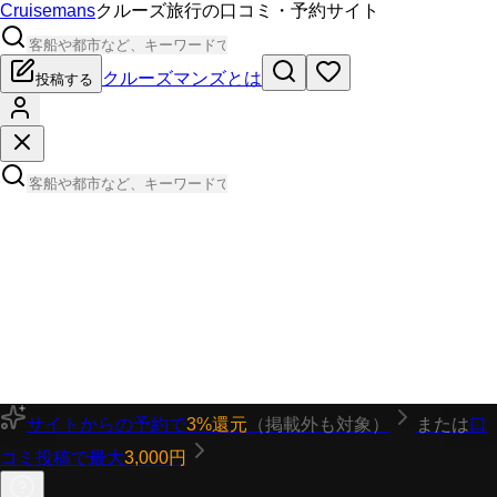
Cruisemans
クルーズ旅行の口コミ・予約サイト
クルーズマンズとは
投稿する
サイトからの予約で
3%還元
（掲載外も対象）
または
口
コミ投稿で最大
3,000円