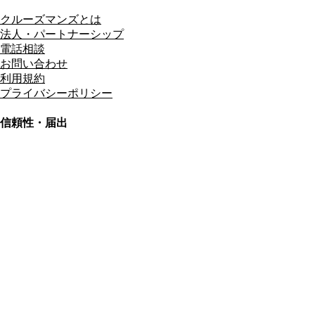
クルーズマンズとは
法人・パートナーシップ
電話相談
お問い合わせ
利用規約
プライバシーポリシー
信頼性・届出
総合旅行業務取扱管理者
資格保有
適格請求書発行事業者
T3011301023586