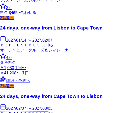
シルバーシー
🚢
シルバー・ドーン
3.6
料金を問い合わせる
3%還元
24 days, one-way from Lisbon to Cape Town
2027/01/14 〜 2027/02/07
🇨🇮
🇵🇹
🇪🇸
🇬🇲
🇨🇻
🇿🇦
+
5
オーシャニア・クルーズ
🚢
シィレーナ
4.0
参考料金
￥1,030,194〜
￥41,208〜 /1日
詳細・予約へ
3%還元
24 days, one-way from Cape Town to Lisbon
2027/02/07 〜 2027/03/03