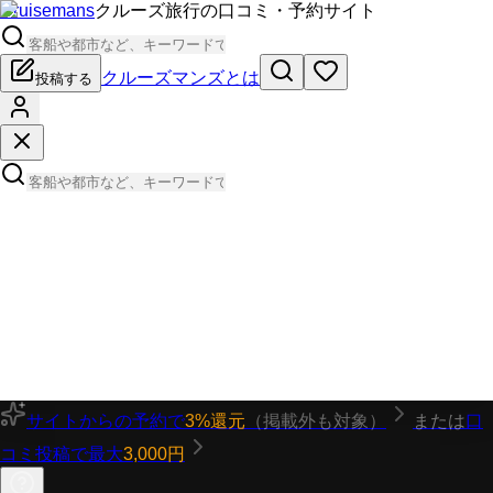
Cruisemans
クルーズ旅行の口コミ・予約サイト
クルーズマンズとは
投稿する
サイトからの予約で
3%還元
（掲載外も対象）
または
口
コミ投稿で最大
3,000円