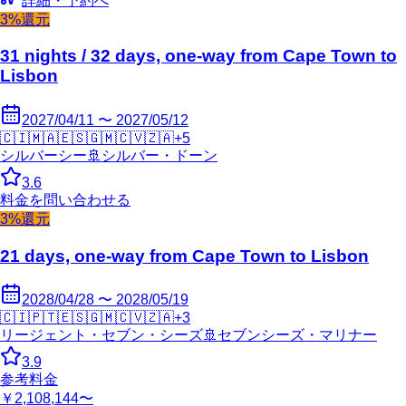
詳細・予約へ
3%還元
31 nights / 32 days, one-way from Cape Town to
Lisbon
2027/04/11 〜 2027/05/12
🇨🇮
🇲🇦
🇪🇸
🇬🇲
🇨🇻
🇿🇦
+
5
シルバーシー
🚢
シルバー・ドーン
3.6
料金を問い合わせる
3%還元
21 days, one-way from Cape Town to Lisbon
2028/04/28 〜 2028/05/19
🇨🇮
🇵🇹
🇪🇸
🇬🇲
🇨🇻
🇿🇦
+
3
リージェント・セブン・シーズ
🚢
セブンシーズ・マリナー
3.9
参考料金
￥2,108,144〜