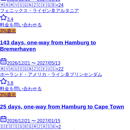
🇲🇦
🇲🇻
🇸🇬
🇳🇿
🇨🇰
🇬🇧
+
24
フェニックス・ライゼン
🚢
アルタニア
3.4
料金を問い合わせる
3%還元
143 days, one-way from Hamburg to
Bremerhaven
2026/12/21 〜 2027/05/13
🇲🇻
🇦🇺
🇸🇬
🇳🇿
🇨🇰
🇺🇸
+
22
ホーランド・アメリカ・ライン
🚢
プリンセンダム
3.8
料金を問い合わせる
3%還元
25 days, one-way from Hamburg to Cape Town
2026/12/21 〜 2027/01/15
🇩🇪
🇪🇸
🇬🇧
🇬🇲
🇿🇦
🇸🇳
+
2