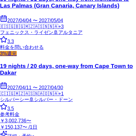
Las Palmas (Gran Canaria, Canary Islands)
2027/04/04 〜 2027/05/04
🇪🇸
🇬🇧
🇬🇲
🇿🇦
🇸🇳
🇳🇦
+
3
フェニックス・ライゼン
🚢
アルタニア
3.3
料金を問い合わせる
3%還元
19 nights / 20 days, one-way from Cape Town to
Dakar
2027/04/11 〜 2027/04/30
🇨🇮
🇬🇲
🇿🇦
🇸🇳
🇦🇴
🇳🇦
+
1
シルバーシー
🚢
シルバー・ドーン
3.5
参考料金
￥3,002,736〜
￥150,137〜 /1日