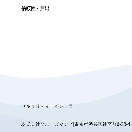
信頼性・届出
総合旅行業務取扱管理者
資格保有
適格請求書発行事業者
T3011301023586
SSL/TLS暗号化通信
セキュリティ・インフラ
株式会社クルーズマンズ
|
東京都渋谷区神宮前6-23-4