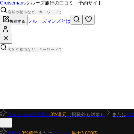
Cruisemans
クルーズ旅行の口コミ・予約サイト
クルーズマンズとは
投稿する
サイトからの予約で
3%還元
（掲載外も対象）
または
口
予約で
3%還元
または
口コミで
最大3,000円