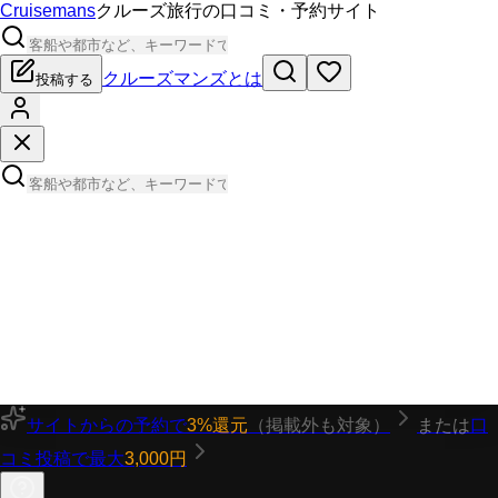
Cruisemans
クルーズ旅行の口コミ・予約サイト
クルーズマンズとは
投稿する
サイトからの予約で
3%還元
（掲載外も対象）
または
口
コミ投稿で最大
3,000円