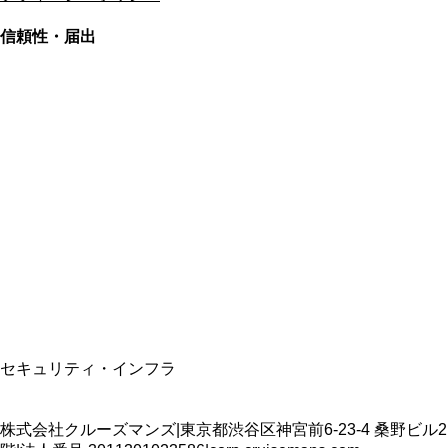
信頼性・届出
総合旅行業務取扱管理者
資格保有
適格請求書発行事業者
T3011301023586
SSL/TLS暗号化通信
セキュリティ・インフラ
株式会社クルーズマンズ
|
東京都渋谷区神宮前6-23-4 桑野ビル2