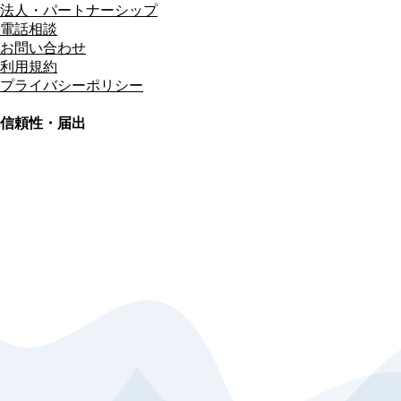
法人・パートナーシップ
電話相談
お問い合わせ
利用規約
プライバシーポリシー
信頼性・届出
総合旅行業務取扱管理者
資格保有
適格請求書発行事業者
T3011301023586
SSL/TLS暗号化通信