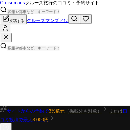
Cruisemans
クルーズ旅行の口コミ・予約サイト
クルーズマンズとは
投稿する
サイトからの予約で
3%還元
（掲載外も対象）
または
口
コミ投稿で最大
3,000円