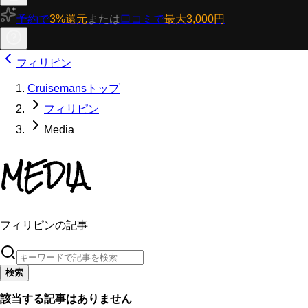
予約で
3%還元
または
口コミで
最大3,000円
フィリピン
Cruisemansトップ
フィリピン
Media
MEDIA
フィリピンの記事
検索
該当する記事はありません