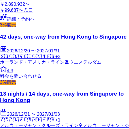
￥2,890,932〜
￥99,687〜 /1日
詳細・予約へ
3%還元
42 days, one-way from Hong Kong to Singapore
2026/12/20 〜 2027/01/31
🇸🇬
🇨🇳
🇦🇺
🇮🇩
🇻🇳
🇵🇬
+
3
ホーランド・アメリカ・ライン
🚢
ウエステルダム
4.3
料金を問い合わせる
3%還元
13 nights / 14 days, one-way from Singapore to
Hong Kong
2026/12/21 〜 2027/01/03
🇸🇬
🇨🇳
🇻🇳
🇧🇳
🇲🇾
🇵🇭
+
1
ノルウェージャン・クルーズ・ライン
🚢
ノルウェージャン・ジ