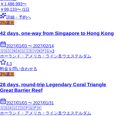
￥1,486,993〜
￥99,133〜 /1日
詳細・予約へ
3%還元
42 days, one-way from Singapore to Hong Kong
2027/01/03 〜 2027/02/14
🇸🇬
🇨🇳
🇦🇺
🇮🇩
🇻🇳
🇵🇬
+
3
ホーランド・アメリカ・ライン
🚢
ウエステルダム
4.3
料金を問い合わせる
3%還元
28 days, round-trip Legendary Coral Triangle
Great Barrier Reef
2027/01/03 〜 2027/01/31
🇸🇬
🇦🇺
🇮🇩
🇵🇬
🇵🇭
ホーランド・アメリカ・ライン
🚢
ウエステルダム