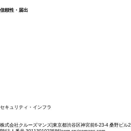
信頼性・届出
総合旅行業務取扱管理者
資格保有
適格請求書発行事業者
T3011301023586
SSL/TLS暗号化通信
セキュリティ・インフラ
株式会社クルーズマンズ
|
東京都渋谷区神宮前6-23-4 桑野ビル2