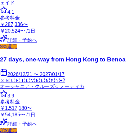
ェイド
4.1
参考料金
￥287,336〜
￥20,524〜 /1日
詳細・予約へ
3%還元
27 days, one-way from Hong Kong to Benoa
2026/12/21 〜 2027/01/17
🇸🇬
🇨🇳
🇮🇩
🇻🇳
🇧🇳
🇲🇾
+
2
オーシャニア・クルーズ
🚢
ノーティカ
3.9
参考料金
￥1,517,180〜
￥54,185〜 /1日
詳細・予約へ
3%還元