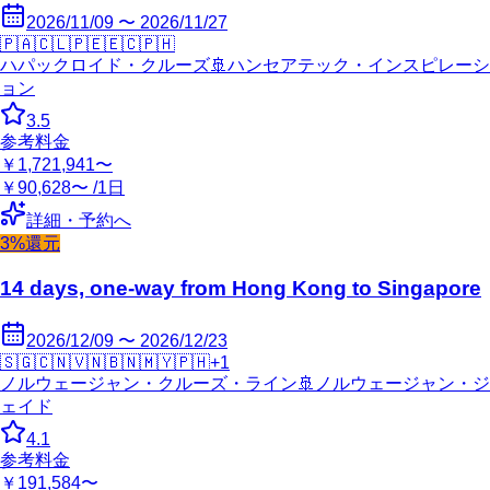
2026/11/09 〜 2026/11/27
🇵🇦
🇨🇱
🇵🇪
🇪🇨
🇵🇭
ハパックロイド・クルーズ
🚢
ハンセアテック・インスピレーシ
ョン
3.5
参考料金
￥1,721,941〜
￥90,628〜 /1日
詳細・予約へ
3%還元
14 days, one-way from Hong Kong to Singapore
2026/12/09 〜 2026/12/23
🇸🇬
🇨🇳
🇻🇳
🇧🇳
🇲🇾
🇵🇭
+
1
ノルウェージャン・クルーズ・ライン
🚢
ノルウェージャン・ジ
ェイド
4.1
参考料金
￥191,584〜