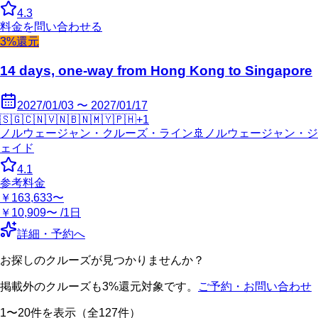
4.3
料金を問い合わせる
3%還元
14 days, one-way from Hong Kong to Singapore
2027/01/03 〜 2027/01/17
🇸🇬
🇨🇳
🇻🇳
🇧🇳
🇲🇾
🇵🇭
+
1
ノルウェージャン・クルーズ・ライン
🚢
ノルウェージャン・ジ
ェイド
4.1
参考料金
￥163,633〜
￥10,909〜 /1日
詳細・予約へ
お探しのクルーズが見つかりませんか？
掲載外のクルーズも3%還元対象です。
ご予約・お問い合わせ
1〜20件を表示（全127件）