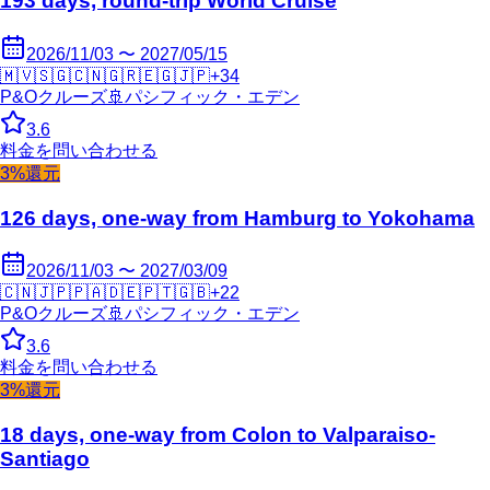
193 days, round-trip World Cruise
2026/11/03 〜 2027/05/15
🇲🇻
🇸🇬
🇨🇳
🇬🇷
🇪🇬
🇯🇵
+
34
P&Oクルーズ
🚢
パシフィック・エデン
3.6
料金を問い合わせる
3%還元
126 days, one-way from Hamburg to Yokohama
2026/11/03 〜 2027/03/09
🇨🇳
🇯🇵
🇵🇦
🇩🇪
🇵🇹
🇬🇧
+
22
P&Oクルーズ
🚢
パシフィック・エデン
3.6
料金を問い合わせる
3%還元
18 days, one-way from Colon to Valparaiso-
Santiago