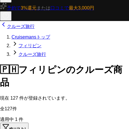
予約で
3%還元
または
口コミで
最大3,000円
クルーズ旅行
Cruisemansトップ
フィリピン
クルーズ旅行
🇵🇭
フィリピンのクルーズ商
品
現在
127
件が登録されています。
全127件
適用中
1
件