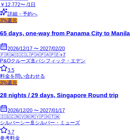
￥12,772〜 /1日
詳細・予約へ
3%還元
65 days, one-way from Panama City to Manila
2026/12/17 〜 2027/02/20
🇫🇷
🇼🇸
🇨🇱
🇵🇭
🇵🇦
🇵🇪
+
7
P&Oクルーズ
🚢
パシフィック・エデン
3.5
料金を問い合わせる
3%還元
28 nights / 29 days, Singapore Round trip
2026/12/20 〜 2027/01/17
🇸🇬
🇨🇳
🇻🇳
🇲🇾
🇵🇭
🇹🇼
シルバーシー
🚢
シルバー・ミューズ
3.7
参考料金