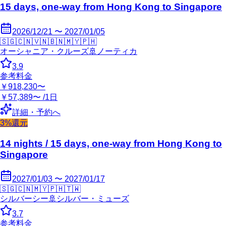
15 days, one-way from Hong Kong to Singapore
2026/12/21 〜 2027/01/05
🇸🇬
🇨🇳
🇻🇳
🇧🇳
🇲🇾
🇵🇭
オーシャニア・クルーズ
🚢
ノーティカ
3.9
参考料金
￥918,230〜
￥57,389〜 /1日
詳細・予約へ
3%還元
14 nights / 15 days, one-way from Hong Kong to
Singapore
2027/01/03 〜 2027/01/17
🇸🇬
🇨🇳
🇲🇾
🇵🇭
🇹🇼
シルバーシー
🚢
シルバー・ミューズ
3.7
参考料金