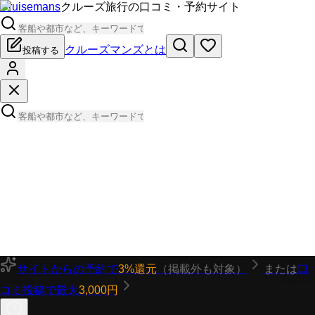
Cruisemans
クルーズ旅行の口コミ・予約サイト
クルーズマンズとは
投稿する
サイトからの予約で
3%還元
（掲載外も対象）
または
口
コミ投稿で最大
3,000円