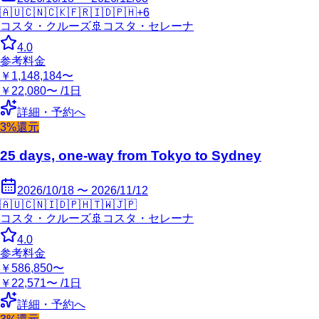
🇦🇺
🇨🇳
🇨🇰
🇫🇷
🇮🇩
🇵🇭
+
6
コスタ・クルーズ
🚢
コスタ・セレーナ
4.0
参考料金
￥1,148,184〜
￥22,080〜 /1日
詳細・予約へ
3%還元
25 days, one-way from Tokyo to Sydney
2026/10/18 〜 2026/11/12
🇦🇺
🇨🇳
🇮🇩
🇵🇭
🇹🇼
🇯🇵
コスタ・クルーズ
🚢
コスタ・セレーナ
4.0
参考料金
￥586,850〜
￥22,571〜 /1日
詳細・予約へ