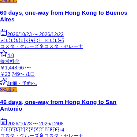
3%還元
60 days, one-way from Hong Kong to Buenos
Aires
2026/10/23 〜 2026/12/22
🇦🇺
🇨🇳
🇨🇰
🇦🇷
🇫🇷
🇨🇱
+
5
コスタ・クルーズ
🚢
コスタ・セレーナ
4.0
参考料金
￥1,448,667〜
￥23,749〜 /1日
詳細・予約へ
3%還元
46 days, one-way from Hong Kong to San
Antonio
2026/10/23 〜 2026/12/08
🇦🇺
🇨🇳
🇨🇰
🇫🇷
🇮🇩
🇵🇭
+
4
コスタ・クルーズ
🚢
コスタ・セレーナ