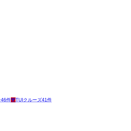
ン
46
件
💙
TUIクルーズ
41
件