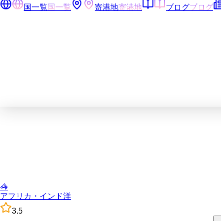
国一覧
国一覧
寄港地
寄港地
ブログ
ブログ
🦓
アフリカ・インド洋
3.5