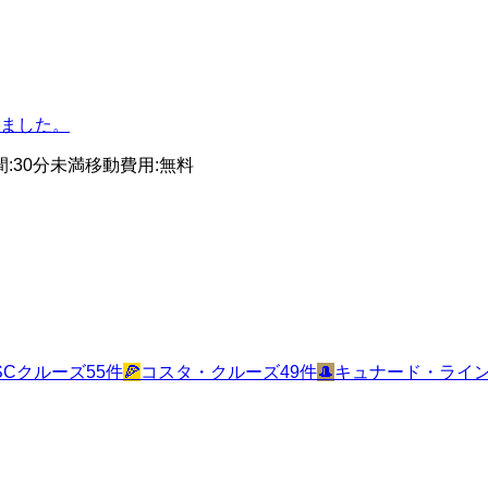
ました。
間
:
30分未満
移動費用
:
無料
SCクルーズ
55
件
🍕
コスタ・クルーズ
49
件
🎩
キュナード・ライ