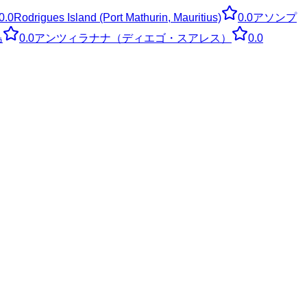
0.0
Rodrigues Island (Port Mathurin, Mauritius)
0.0
アソンプ
島
0.0
アンツィラナナ（ディエゴ・スアレス）
0.0