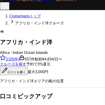
Cruisemansトップ
アフリカ・インド洋クルーズ
🦓
アフリカ・インド洋
Africa - Indian Ocean Islands
3.5
(
5
件)
557
件航程
¥4,834/日〜
クルーズを探す
予約で3%還元
最大3,000円
口コミを書く
アフリカ・インド洋
エリアの船の位置
口コミピックアップ