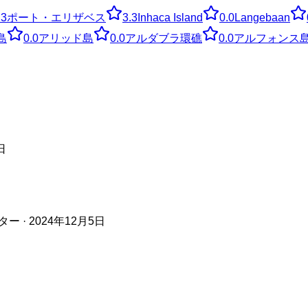
.3
ポート・エリザベス
3.3
Inhaca Island
0.0
Langebaan
島
0.0
アリッド島
0.0
アルダブラ環礁
0.0
アルフォンス
日
· 2024年12月5日