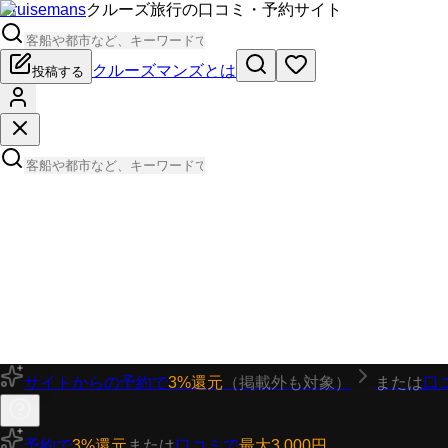
Cruisemans
クルーズ旅行の口コミ・予約サイト
クルーズマンズとは
投稿する
サイトからの予約で
3%還元
（掲載外も対象）
または
口
予約で
3%還元
または
口コミで
最大3,000円