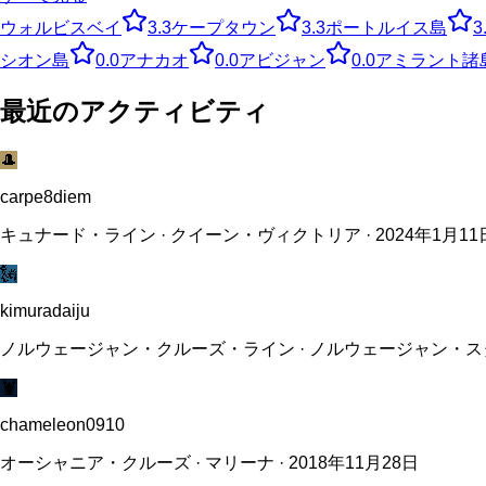
ウォルビスベイ
3.3
ケープタウン
3.3
ポートルイス島
3
シオン島
0.0
アナカオ
0.0
アビジャン
0.0
アミラント諸
最近のアクティビティ
🎩
carpe8diem
キュナード・ライン · クイーン・ヴィクトリア · 2024年1月11
🗽
kimuradaiju
ノルウェージャン・クルーズ・ライン · ノルウェージャン・スター 
🦞
chameleon0910
オーシャニア・クルーズ · マリーナ · 2018年11月28日