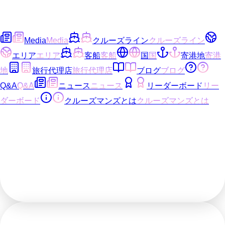
Media
Media
クルーズライン
クルーズライン
エリア
エリア
客船
客船
国
国
寄港地
寄港
地
旅行代理店
旅行代理店
ブログ
ブログ
Q&A
Q&A
ニュース
ニュース
リーダーボード
リー
ダーボード
クルーズマンズとは
クルーズマンズとは