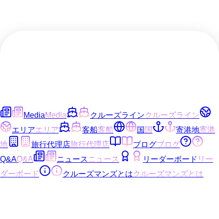
Media
Media
クルーズライン
クルーズライン
エリア
エリア
客船
客船
国
国
寄港地
寄港
地
旅行代理店
旅行代理店
ブログ
ブログ
Q&A
Q&A
ニュース
ニュース
リーダーボード
リー
ダーボード
クルーズマンズとは
クルーズマンズとは