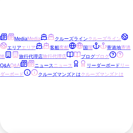
Media
Media
クルーズライン
クルーズライン
エリア
エリア
客船
客船
国
国
寄港地
寄港
地
旅行代理店
旅行代理店
ブログ
ブログ
Q&A
Q&A
ニュース
ニュース
リーダーボード
リー
ダーボード
クルーズマンズとは
クルーズマンズとは