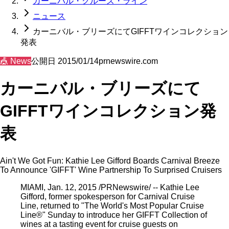
カーニバル・クルーズ・ライン
ニュース
カーニバル・ブリーズにてGIFFTワインコレクション
発表
🎪
News
公開日
2015/01/14
prnewswire.com
カーニバル・ブリーズにて
GIFFTワインコレクション発
表
Ain't We Got Fun: Kathie Lee Gifford Boards Carnival Breeze
To Announce 'GIFFT' Wine Partnership To Surprised Cruisers
MIAMI, Jan. 12, 2015 /PRNewswire/ -- Kathie Lee
Gifford, former spokesperson for Carnival Cruise
Line, returned to "The World's Most Popular Cruise
Line®" Sunday to introduce her GIFFT Collection of
wines at a tasting event for cruise guests on