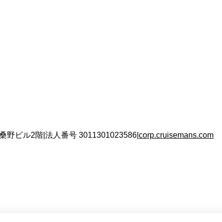
 桑野ビル2階
|
法人番号
3011301023586
|
corp.cruisemans.com