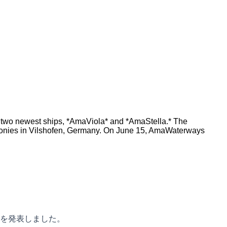
wo newest ships, *AmaViola* and *AmaStella.* The
eremonies in Vilshofen, Germany. On June 15, AmaWaterways
を発表しました。