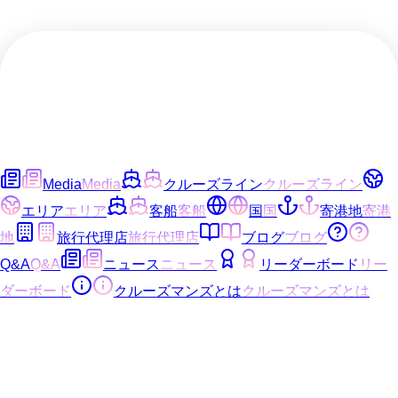
Media
Media
クルーズライン
クルーズライン
エリア
エリア
客船
客船
国
国
寄港地
寄港
地
旅行代理店
旅行代理店
ブログ
ブログ
Q&A
Q&A
ニュース
ニュース
リーダーボード
リー
ダーボード
クルーズマンズとは
クルーズマンズとは