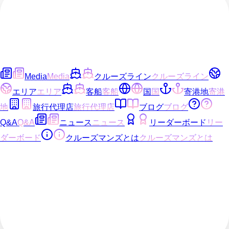
Media
Media
クルーズライン
クルーズライン
エリア
エリア
客船
客船
国
国
寄港地
寄港
地
旅行代理店
旅行代理店
ブログ
ブログ
Q&A
Q&A
ニュース
ニュース
リーダーボード
リー
ダーボード
クルーズマンズとは
クルーズマンズとは