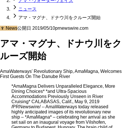
アマ・ウォーターウェイズ
ニュース
アマ・マグナ、ドナウ川をクルーズ開始
🍷
News
公開日
2019/05/10
prnewswire.com
アマ・マグナ、ドナウ川をク
ルーズ開始
AmaWaterways' Revolutionary Ship, AmaMagna, Welcomes
First Guests On The Danube River
*AmaMagna Delivers Unparalleled Elegance, More
Dining Choices* *and Ultra-Spacious
Accommodations Previously Unseen in River
Cruising* CALABASAS, Calif., May 9, 2019
/PRNewswire/ -- AmaWaterways today released
highly anticipated images of its revolutionary new
ship – *AmaMagna* – celebrating her arrival as she
set sail on an inaugural voyage from Vilshofen,
Germany to Budapest, Hungary. The brain child of