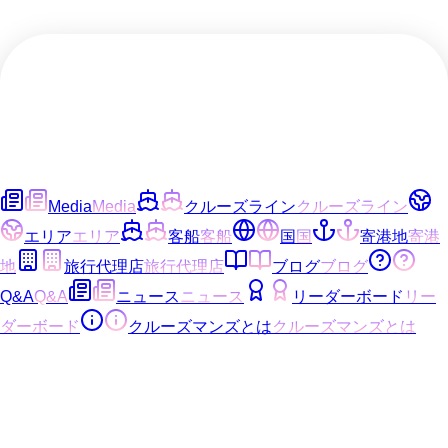
Media
Media
クルーズライン
クルーズライン
エリア
エリア
客船
客船
国
国
寄港地
寄港
地
旅行代理店
旅行代理店
ブログ
ブログ
Q&A
Q&A
ニュース
ニュース
リーダーボード
リー
ダーボード
クルーズマンズとは
クルーズマンズとは