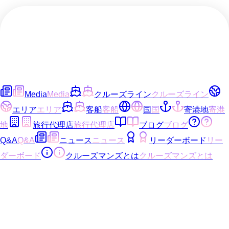
Media
Media
クルーズライン
クルーズライン
エリア
エリア
客船
客船
国
国
寄港地
寄港
地
旅行代理店
旅行代理店
ブログ
ブログ
Q&A
Q&A
ニュース
ニュース
リーダーボード
リー
ダーボード
クルーズマンズとは
クルーズマンズとは