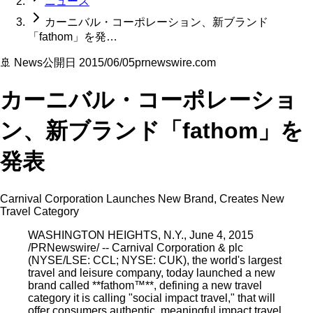
ニュース
カーニバル・コーポレーション、新ブランド
「fathom」を発…
🚢 News
公開日
2015/06/05
prnewswire.com
カーニバル・コーポレーショ
ン、新ブランド「fathom」を
発表
Carnival Corporation Launches New Brand, Creates New
Travel Category
WASHINGTON HEIGHTS, N.Y., June 4, 2015
/PRNewswire/ -- Carnival Corporation & plc
(NYSE/LSE: CCL; NYSE: CUK), the world's largest
travel and leisure company, today launched a new
brand called **fathom™**, defining a new travel
category it is calling "social impact travel," that will
offer consumers authentic, meaningful impact travel