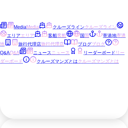
Media
Media
クルーズライン
クルーズライン
エリア
エリア
客船
客船
国
国
寄港地
寄港
地
旅行代理店
旅行代理店
ブログ
ブログ
Q&A
Q&A
ニュース
ニュース
リーダーボード
リー
ダーボード
クルーズマンズとは
クルーズマンズとは