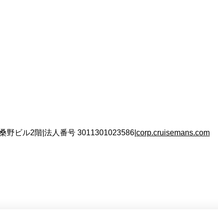
 桑野ビル2階
|
法人番号
3011301023586
|
corp.cruisemans.com