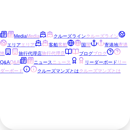
Media
Media
クルーズライン
クルーズライン
エリア
エリア
客船
客船
国
国
寄港地
寄港
地
旅行代理店
旅行代理店
ブログ
ブログ
Q&A
Q&A
ニュース
ニュース
リーダーボード
リー
ダーボード
クルーズマンズとは
クルーズマンズとは