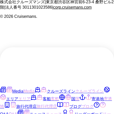
株式会社クルーズマンズ
|
東京都渋谷区神宮前6-23-4 桑野ビル2
階
|
法人番号
3011301023586
|
corp.cruisemans.com
©
2026
Cruisemans.
Media
Media
クルーズライン
クルーズライン
エリア
エリア
客船
客船
国
国
寄港地
寄港
地
旅行代理店
旅行代理店
ブログ
ブログ