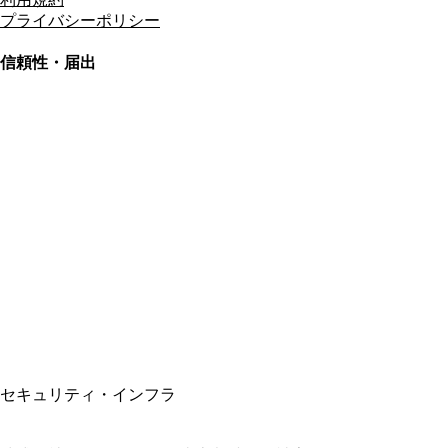
プライバシーポリシー
信頼性・届出
総合旅行業務取扱管理者
資格保有
適格請求書発行事業者
T3011301023586
SSL/TLS暗号化通信
セキュリティ・インフラ